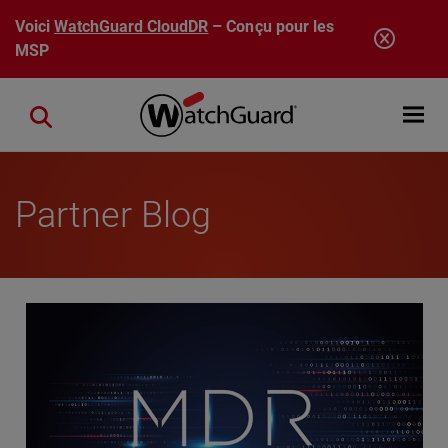
Aller au contenu principal
Voici
WatchGuard CloudDR
– Conçu pour les
MSP
Open mobi
Close search
Partner Blog