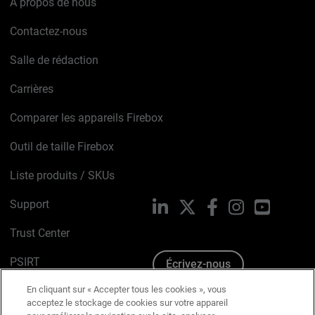
À propos de nous
Contactez-nous
Salle de rédaction
Carrières
Comparer les appareils Firebox
Outil de taille Firebox
Liste produits / SKUs
Support
LinkedIn
X
Facebook
Instagram
YouTube
Trust Center
PSIRT
Écrivez-nous
En cliquant sur « Accepter tous les cookies », vous
Avis sur les cookies
acceptez le stockage de cookies sur votre appareil