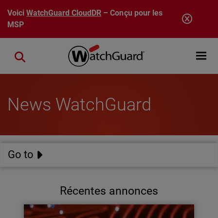
Aller au contenu principal
Voici
WatchGuard CloudDR
– Conçu pour les
MSP
Open mobi
Close search
News WatchGuard
Go to
Récentes annonces