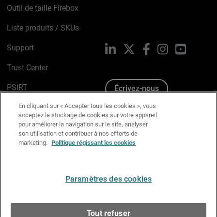
Outil de taille Firebox
Liste produits / SKUs
Support
LinkedIn
X
Facebook
Instagram
YouTube
Trust Center
PSIRT
Écrivez-nous
En cliquant sur « Accepter tous les cookies », vous
Avis sur les cookies
acceptez le stockage de cookies sur votre appareil
pour améliorer la navigation sur le site, analyser
Politique de confidentialité
son utilisation et contribuer à nos efforts de
marketing.
Politique régissant les cookies
Charte Graphique
Préférences email
Paramètres des cookies
Français
Tout refuser