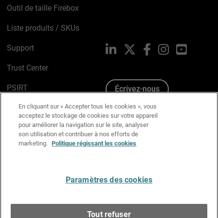
Outil de taille Firebox
Liste produits / SKUs
Support
LinkedIn
X
Facebook
Instagram
YouTube
Trust Center
PSIRT
Écrivez-nous
En cliquant sur « Accepter tous les cookies », vous
Avis sur les cookies
acceptez le stockage de cookies sur votre appareil
pour améliorer la navigation sur le site, analyser
Politique de confidentialité
son utilisation et contribuer à nos efforts de
marketing.
Politique régissant les cookies
Charte Graphique
Préférences email
Paramètres des cookies
Français
Tout refuser