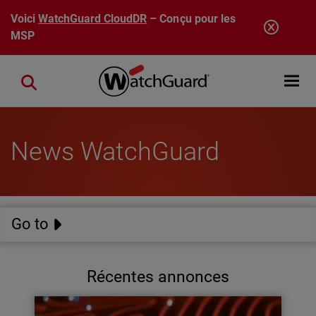
Aller au contenu principal
Voici
WatchGuard CloudDR
– Conçu pour les
MSP
Open mobi
Close search
News WatchGuard
Go to
Récentes annonces