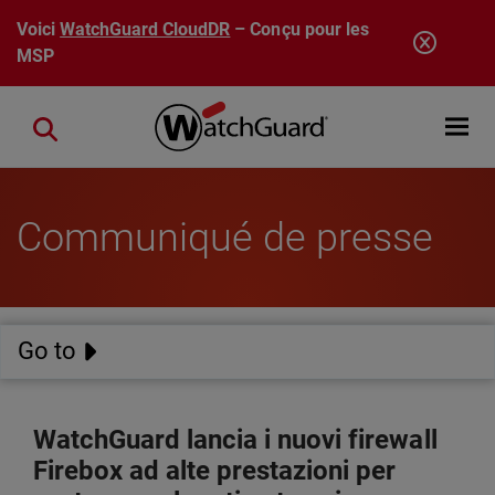
Aller au contenu principal
Voici
WatchGuard CloudDR
– Conçu pour les
MSP
Open mobi
Close search
Communiqué de presse
Go to
WatchGuard lancia i nuovi firewall
Firebox ad alte prestazioni per