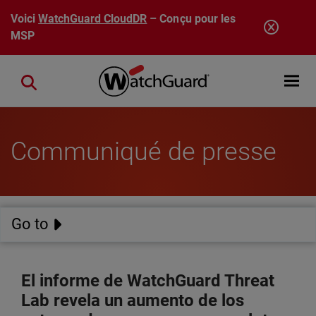
Aller au contenu principal
Voici
WatchGuard CloudDR
– Conçu pour les
MSP
Open mobi
Close search
Communiqué de presse
Go to
El informe de WatchGuard Threat
Lab revela un aumento de los