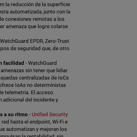
la reducción de la superficie
esta automatizada, junto con la
 de conexiones remotas a los
ier amenaza que logre colarse
e WatchGuard EPDR, Zero-Trust
uipos de seguridad que, de otro
n facilidad
- WatchGuard
amenazas sin tener que lidiar
squedas centralizadas de IoCs
 ofrece IoAs no deterministas
e telemetría. El acceso
adicional del incidente y
s a su ritmo
-
Unified Security
ed hasta el endpoint, Wi-Fi e
 que automatizan y mejoran los
impulsan la rentabilidad, sin