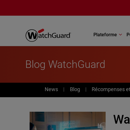
Aller au contenu principal
Plateforme
P
Blog WatchGuard
News
News
Blog
Récompenses et 
Wa