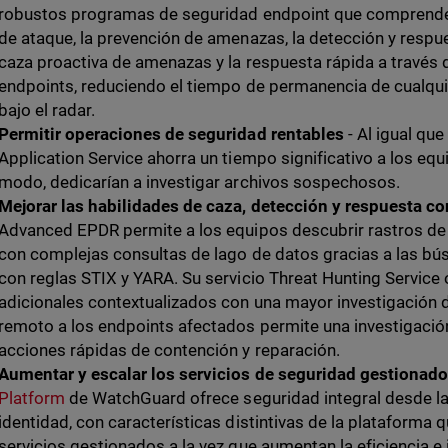
robustos programas de seguridad endpoint que comprenden 
de ataque, la prevención de amenazas, la detección y respu
caza proactiva de amenazas y la respuesta rápida a través
endpoints, reduciendo el tiempo de permanencia de cualqu
bajo el radar.
Permitir operaciones de seguridad rentables
- Al igual qu
Application Service ahorra un tiempo significativo a los eq
modo, dedicarían a investigar archivos sospechosos.
Mejorar las habilidades de caza, detección y respuesta co
Advanced EPDR permite a los equipos descubrir rastros de 
con complejas consultas de lago de datos gracias a las bú
con reglas STIX y YARA. Su servicio Threat Hunting Service
adicionales contextualizados con una mayor investigación d
remoto a los endpoints afectados permite una investigación 
acciones rápidas de contención y reparación.
Aumentar y escalar los servicios de seguridad gestionado
Platform
de WatchGuard ofrece seguridad integral desde la r
identidad, con características distintivas de la plataforma
servicios gestionados a la vez que aumentan la eficiencia e 