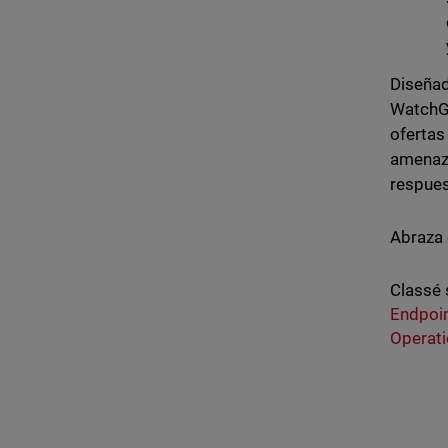
Diseñad
WatchGu
ofertas
amenaza
respues
Abraza 
Classé 
Endpoi
Operati