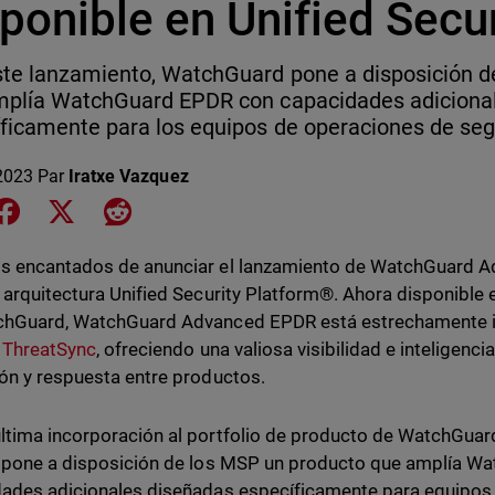
ponible en Unified Secu
te lanzamiento, WatchGuard pone a disposición d
mplía WatchGuard EPDR con capacidades adiciona
ficamente para los equipos de operaciones de seg
 2023
Par
Iratxe Vazquez
e on LinkedIn
Share on Facebook
Share on X
Share on Reddit
s encantados de anunciar el lanzamiento de WatchGuard 
 arquitectura Unified Security Platform®. Ahora disponible e
chGuard, WatchGuard Advanced EPDR está estrechamente 
y
ThreatSync
, ofreciendo una valiosa visibilidad e inteligenci
ón y respuesta entre productos.
tima incorporación al portfolio de producto de WatchGuard
 pone a disposición de los MSP un producto que amplía W
ades adicionales diseñadas específicamente para equipos