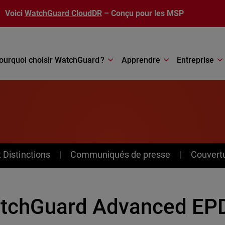
Voici
WatchGuard CloudDR
– Conçu pour les MSP
ourquoi choisir WatchGuard ?
Apprendre
Entreprise
Distinctions
Communiqués de presse
Couvert
tchGuard Advanced EPD