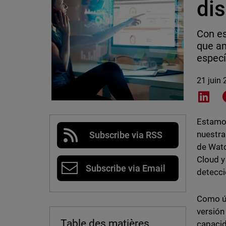
dis
Con es
que a
especí
21 juin
Shar
Estamo
nuestra
Subscribe via RSS
de Wat
Cloud 
Subscribe via Email
detecci
Como úl
versión
Table des matières
capacid