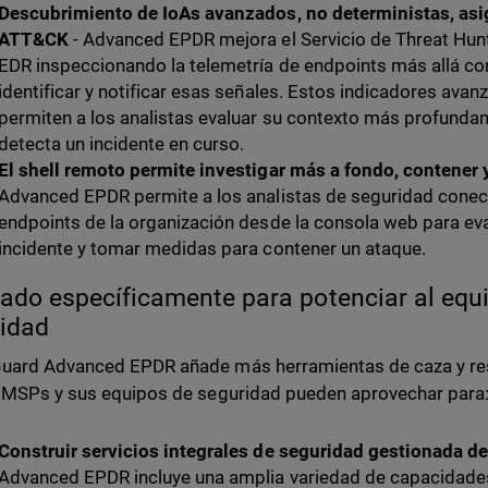
Descubrimiento de IoAs avanzados, no deterministas, as
ATT&CK
- Advanced EPDR mejora el Servicio de Threat Hu
EDR inspeccionando la telemetría de endpoints más allá co
identificar y notificar esas señales. Estos indicadores ava
permiten a los analistas evaluar su contexto más profunda
detecta un incidente en curso.
El shell remoto permite investigar más a fondo, contener
Advanced EPDR permite a los analistas de seguridad cone
endpoints de la organización desde la consola web para eva
incidente y tomar medidas para contener un ataque.
ado específicamente para potenciar al equ
idad
uard Advanced EPDR añade más herramientas de caza y r
 MSPs y sus equipos de seguridad pueden aprovechar para
Construir servicios integrales de seguridad gestionada d
Advanced EPDR incluye una amplia variedad de capacidad