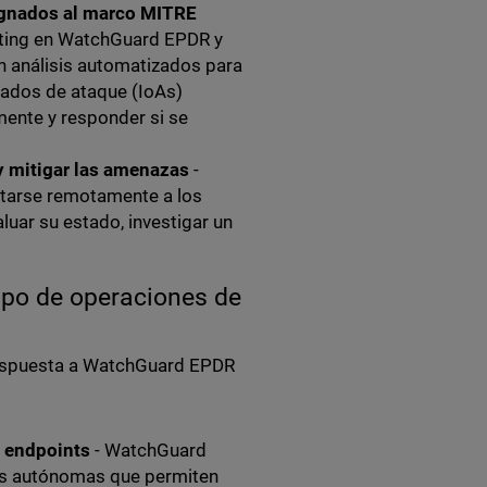
ignados al marco MITRE
nting en WatchGuard EPDR y
n análisis automatizados para
nzados de ataque (IoAs)
mente y responder si se
 y mitigar las amenazas
-
ctarse remotamente a los
luar su estado, investigar un
ipo de operaciones de
espuesta a WatchGuard EPDR
:
e endpoints
- WatchGuard
es autónomas que permiten