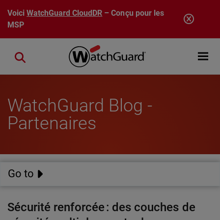
Aller au contenu principal
Voici
WatchGuard CloudDR
– Conçu pour les
MSP
Open mobi
Close search
WatchGuard Blog -
Partenaires
Go to
Sécurité renforcée : des couches de