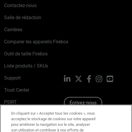
Contactez-nous
Salle de rédaction
Carrières
Comparer les appareils Firebox
Outil de taille Firebox
Liste produits / SKUs
Support
LinkedIn
X
Facebook
Instagram
YouTube
Trust Center
PSIRT
Écrivez-nous
En cliquant sur « Accepter tous les cookies », vous
Avis sur les cookies
acceptez le stockage de cookies sur votre appareil
pour améliorer la navigation sur le site, analyser
Politique de confidentialité
son utilisation et contribuer à nos efforts de