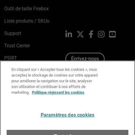
Outil de taille Firebox
Liste produits / SKUs
Support
LinkedIn
X
Facebook
Instagram
YouTube
Trust Center
PSIRT
Écrivez-nous
En cliquant sur « Accepter tous les cookies », vous
Avis sur les cookies
acceptez le stockage de cookies sur votre appareil
pour améliorer la navigation sur le site, analyser
Politique de confidentialité
son utilisation et contribuer à nos efforts de
marketing.
Politique régissant les cookies
Charte Graphique
Préférences email
Paramètres des cookies
Français