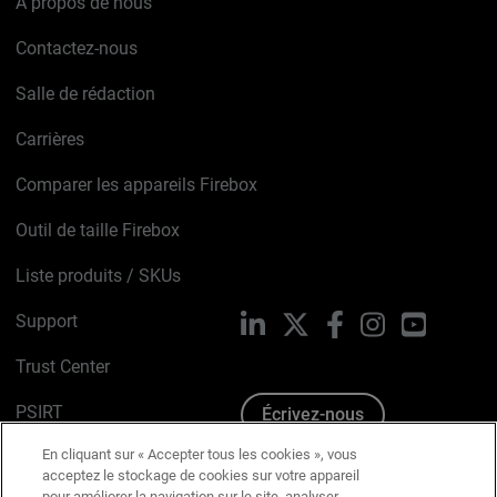
À propos de nous
Contactez-nous
Salle de rédaction
Carrières
Comparer les appareils Firebox
Outil de taille Firebox
Liste produits / SKUs
Support
LinkedIn
X
Facebook
Instagram
YouTube
Trust Center
PSIRT
Écrivez-nous
En cliquant sur « Accepter tous les cookies », vous
Avis sur les cookies
acceptez le stockage de cookies sur votre appareil
pour améliorer la navigation sur le site, analyser