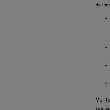
de cons
Venta
La inte