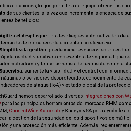
mbas soluciones, lo que permite a su equipo ofrecer una pro
ts de sus clientes, a la vez que incrementa la eficacia de s
uientes beneficios:
Agiliza el despliegue:
los despliegues automatizados de a
demanda de forma remota aumentan su eficiencia.
Simplifica la gestión:
puede iniciar escaneos en los endpoi
rápidamente dispositivos con eventos de seguridad que req
administradores y tomar acciones de respuesta como aislar
Supervisa:
aumente la visibilidad y el control con informaci
máquinas o servidores desprotegidos, conocimiento de cua
indicadores de ataque (IoA) y estado global de la protecció
chGuard hemos desarrollado diversas
integraciones con W
y
para las principales herramientas del mercado RMM como N
RMM,
ConnectWise Automate
y Kaseya VSA para ayudarle a a
icar la gestión de la seguridad de los dispositivos de múltip
sión y una protección más eficiente. Además, recientement