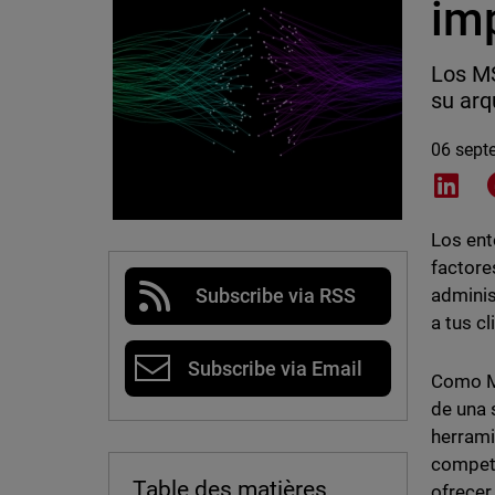
im
Los MS
su arq
06 sept
Shar
Los ent
factore
adminis
Subscribe via RSS
a tus c
Subscribe via Email
Como MS
de una 
herrami
competi
Table des matières
ofrecer