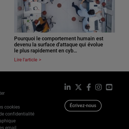
Pourquoi le comportement humain est
devenu la surface d'attaque qui évolue
le plus rapidement en cyb…
Lire l'article
LinkedIn
X
Facebook
Instagram
YouTub
ter
Écrivez-nous
es cookies
de confidentialité
raphique
es email