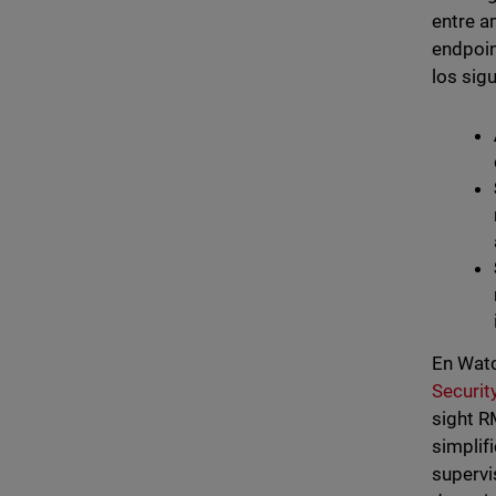
entre a
endpoin
los sig
En Wat
Securit
sight 
simplif
supervi