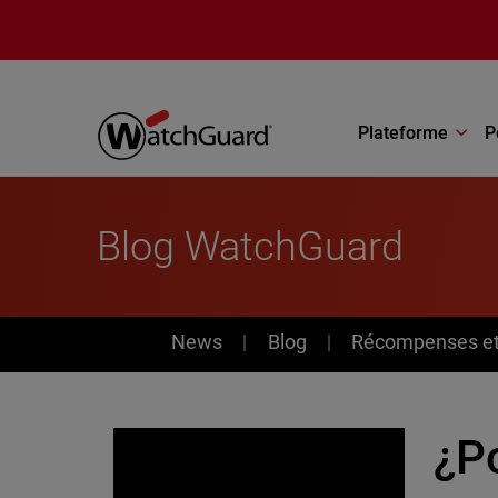
Aller au contenu principal
Plateforme
P
Blog WatchGuard
News
News
Blog
Récompenses et 
¿P