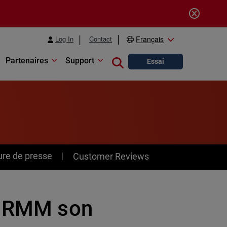
Log In
Contact
Français
Partenaires
Support
Close search
Essai
ure de presse
Customer Reviews
es RMM son