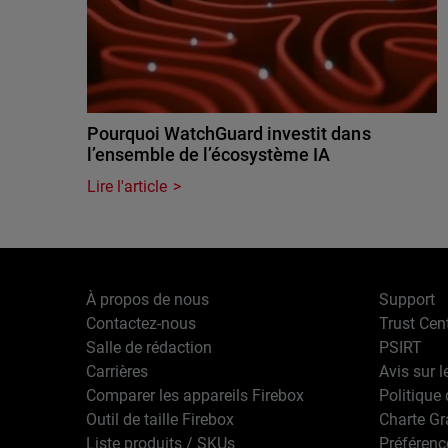
Pourquoi WatchGuard investit dans
l’ensemble de l’écosystème IA
Lire l'article
À propos de nous
Support
Contactez-nous
Trust Cen
Salle de rédaction
PSIRT
Carrières
Avis sur l
Comparer les appareils Firebox
Politique 
Outil de taille Firebox
Charte G
Liste produits / SKUs
Préférenc