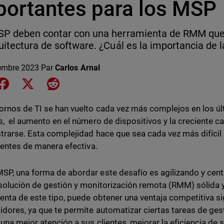
portantes para los MSP
P deben contar con una herramienta de RMM que 
uitectura de software. ¿Cuál es la importancia de 
embre 2023
Par
Carlos Arnal
e on LinkedIn
Share on Facebook
Share on X
Share on Reddit
ornos de TI se han vuelto cada vez más complejos en los ú
s, el aumento en el número de dispositivos y la creciente 
trarse. Esta complejidad hace que sea cada vez más difícil
lientes de manera efectiva.
P, una forma de abordar este desafío es agilizando y centr
solución de gestión y monitorización remota (RMM) sólida y
enta de este tipo, puede obtener una ventaja competitiva si
dores, ya que te permite automatizar ciertas tareas de gest
 una mejor atención a sus clientes, mejorar la eficiencia de 