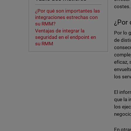
costes.
¿Por qué son importantes las
integraciones estrechas con
¿Por 
su RMM?
Ventajas de integrar la
Por lo 
seguridad en el endpoint en
de dist
su RMM
consecu
complej
eficaz,
envuelt
los serv
El info
que la 
los eje
negocio
En otra