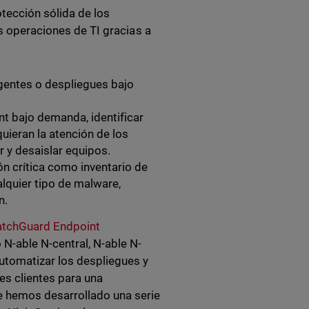
tección sólida de los
us operaciones de TI gracias a
gentes o despliegues bajo
nt bajo demanda, identificar
uieran la atención de los
 y desaislar equipos.
ón crítica como inventario de
lquier tipo de malware,
n.
atchGuard Endpoint
-able N-central, N-able N-
utomatizar los despliegues y
les clientes para una
e hemos desarrollado una serie