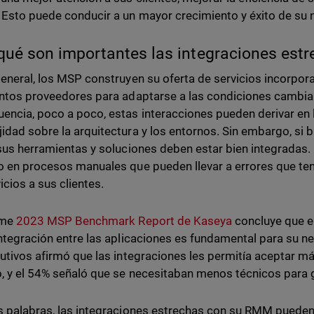
 Esto puede conducir a un mayor crecimiento y éxito de su 
qué son importantes las integraciones es
general, los MSP construyen su oferta de servicios incorpo
intos proveedores para adaptarse a las condiciones camb
encia, poco a poco, estas interacciones pueden derivar en l
idad sobre la arquitectura y los entornos. Sin embargo, si 
 sus herramientas y soluciones deben estar bien integradas. 
o en procesos manuales que pueden llevar a errores que te
icios a sus clientes.
rme
2023 MSP Benchmark Report de Kaseya
concluye que e
integración entre las aplicaciones es fundamental para su 
cutivos afirmó que las integraciones les permitía aceptar má
, y el 54% señaló que se necesitaban menos técnicos para g
s palabras, las integraciones estrechas con su RMM puede