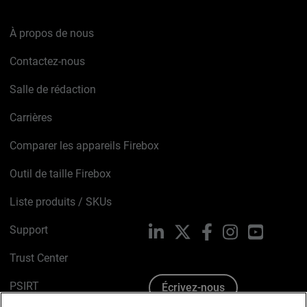
À propos de nous
Contactez-nous
Salle de rédaction
Carrières
Comparer les appareils Firebox
Outil de taille Firebox
Liste produits / SKUs
Support
LinkedIn
X
Facebook
Instagram
YouTube
Trust Center
PSIRT
Écrivez-nous