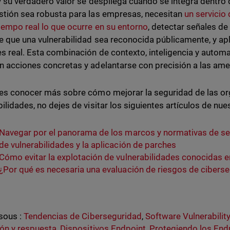
 y su verdadero valor se despliega cuando se integra dentro
stión sea robusta para las empresas, necesitan
un servicio
tiempo real lo que ocurre en su entorno
, detectar señales de
e que una vulnerabilidad sea reconocida públicamente, y apli
es real. Esta combinación de contexto, inteligencia y automa
n acciones concretas y adelantarse con precisión a las am
res conocer más sobre cómo mejorar la seguridad de las or
bilidades, no dejes de visitar los siguientes artículos de nue
Navegar por el panorama de los marcos y normativas de seg
de vulnerabilidades y la aplicación de parches
Cómo evitar la explotación de vulnerabilidades conocidas e
¿Por qué es necesaria una evaluación de riesgos de cibers
sous :
Tendencias de Ciberseguridad
,
Software Vulnerabilit
ón y respuesta
,
Dispositivos Endpoint
,
Protegiendo los End