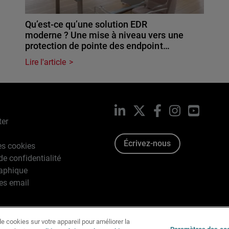
Qu’est-ce qu’une solution EDR
moderne ? Une mise à niveau vers une
protection de pointe des endpoint…
Lire l'article
LinkedIn
X
Facebook
Instagram
YouTub
ter
Écrivez-nous
es cookies
de confidentialité
raphique
es email
e cookies sur votre appareil pour améliorer la
996-2026 WatchGuard Technologies, Inc. Tous droits réservés.