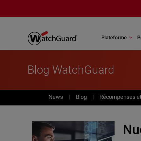
Aller au contenu principal
Plateforme
P
Blog WatchGuard
News
News
Blog
Récompenses et 
Nu