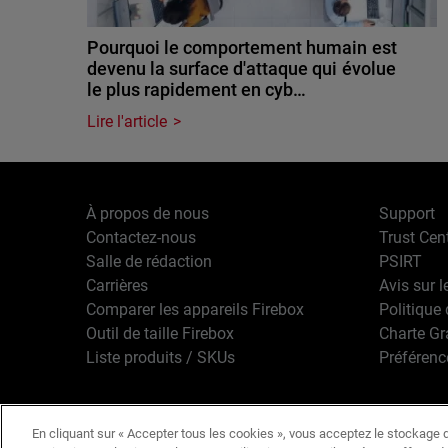
Pourquoi le comportement humain est
devenu la surface d'attaque qui évolue
le plus rapidement en cyb…
Lire l'article
À propos de nous
Support
Contactez-nous
Trust Cen
Salle de rédaction
PSIRT
Carrières
Avis sur l
Comparer les appareils Firebox
Politique 
Outil de taille Firebox
Charte G
Liste produits / SKUs
Préférenc
En cliquant sur « Accepter tous les cookies », vous acceptez le stockage d
Français
Copyright © 1