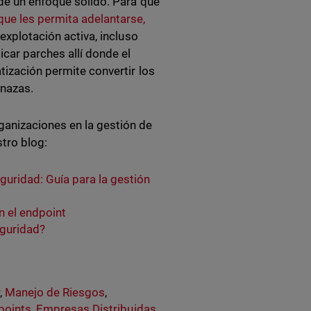
 de un enfoque sólido. Para que
 que les permita adelantarse,
 explotación activa, incluso
car parches allí donde el
tización permite convertir los
enazas.
ganizaciones en la gestión de
stro blog:
uridad: Guía para la gestión
n el endpoint
eguridad?
y
,
Manejo de Riesgos
,
points
,
Empresas Distribuidas
,