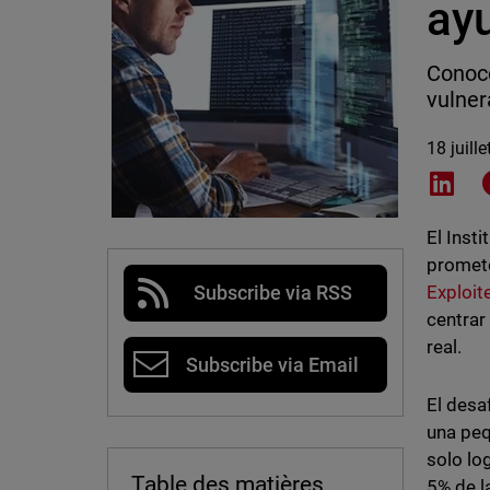
ay
Conoce
vulner
18 juill
Shar
El Inst
promete
Exploit
Subscribe via RSS
centrar
real.
Subscribe via Email
El desa
una peq
solo lo
Table des matières
5% de l