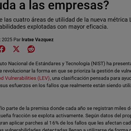
uda a las empresas?
 las cuatro áreas de utilidad de la nueva métrica L
abilidades explotadas con mayor eficacia.
et 2025
Par
Iratxe Vazquez
e on LinkedIn
Share on Facebook
Share on X
Share on Reddit
ituto Nacional de Estándares y Tecnología (NIST) ha presen
 revolucionar la forma en que se prioriza la gestión de vuln
ed Vulnerabilities (LEV)
, una clasificación pensada para ayu
 sus esfuerzos en los fallos que realmente están siendo ut
fío parte de la premisa donde cada año se registran miles d
ueña fracción se explota activamente. Según datos del prop
gran aplicar parches al 16% de los fallos que les afectan c
as vulnerabilidades detectadas llegan a utilizarse de forma