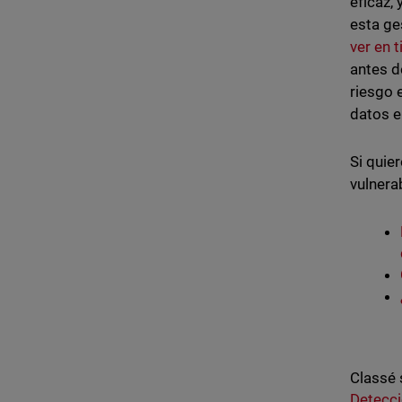
eficaz,
esta ge
ver en 
antes d
riesgo 
datos e
Si quie
vulnera
Classé 
Detecci