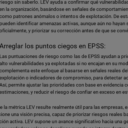
riesgo sin saberlo. LEV ayuda a confirmar qué vulnerabilid
en la organización, basándose en señales de comportamien
como patrones anómalos o intentos de explotación. De est
pueden identificar amenazas activas, aunque aún no haya
oficialmente, y priorizar su corrección antes de que se conv
Arreglar los puntos ciegos en EPSS:
Las puntuaciones de riesgo como las de EPSS ayudan a prio
alto vulnerabilidades ya explotadas si no encajan en su mod
complementa este enfoque al basarse en señales reales de
explotación o indicadores de compromiso, para detectar ac
Así, permite ajustar las prioridades con base en evidencia c
estimaciones, y reducir el riesgo de confiar en exceso en e
e la métrica LEV resulte realmente útil para las empresas,
ione una visión precisa, capaz de priorizar riesgos reales 
ción activa. LEV supone un avance significativo hacia una g