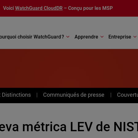
Voici
WatchGuard CloudDR
– Conçu pour les MSP
ourquoi choisir WatchGuard ?
Apprendre
Entreprise
Distinctions
Communiqués de presse
Couvert
eva métrica LEV de NIST