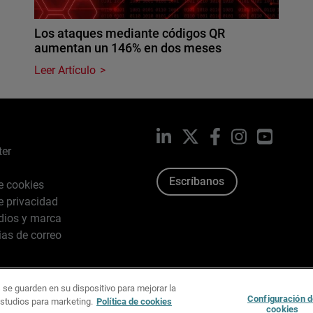
Los ataques mediante códigos QR
aumentan un 146% en dos meses
Leer Artículo
LinkedIn
X
Facebook
Instagram
YouTub
ter
Escríbanos
de cookies
de privacidad
dios y marca
ias de correo
 se guarden en su dispositivo para mejorar la
026 WatchGuard Technologies, Inc. Todos los derechos reserv
Configuración d
estudios para marketing.
Política de cookies
cookies