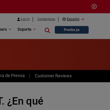
Log In
Contáctenos
Español
ners
Soporte
Close search
Prueba ya
ra de Prensa
Customer Reviews
. ¿En qué