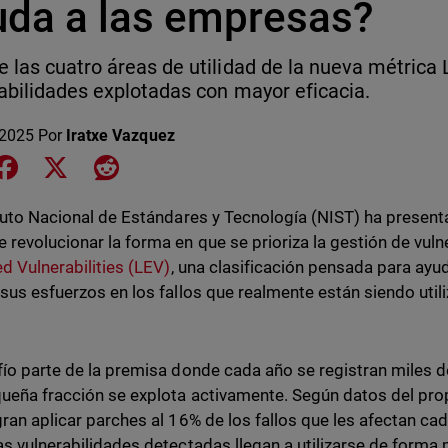
uda a las empresas?
 las cuatro áreas de utilidad de la nueva métrica L
abilidades explotadas con mayor eficacia.
 2025
Por
Iratxe Vazquez
e on LinkedIn
Share on Facebook
Share on X
Share on Reddit
ituto Nacional de Estándares y Tecnología (NIST) ha presen
 revolucionar la forma en que se prioriza la gestión de vuln
ed Vulnerabilities (LEV)
, una clasificación pensada para ayu
 sus esfuerzos en los fallos que realmente están siendo ut
fío parte de la premisa donde cada año se registran miles d
ueña fracción se explota activamente. Según datos del prop
gran aplicar parches al 16% de los fallos que les afectan c
as vulnerabilidades detectadas llegan a utilizarse de forma