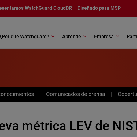
esentamos
WatchGuard CloudDR
– Diseñado para MSP
¿Por qué Watchguard?
Aprende
Empresa
Part
conocimientos
Comunicados de prensa
Cobertu
eva métrica LEV de NIST