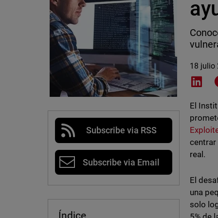
ay
Conoce
vulner
18 julio
Shar
El Inst
promete
Exploit
Subscribe via RSS
centrar
real.
Subscribe via Email
El desa
una peq
solo lo
Índice
5% de l