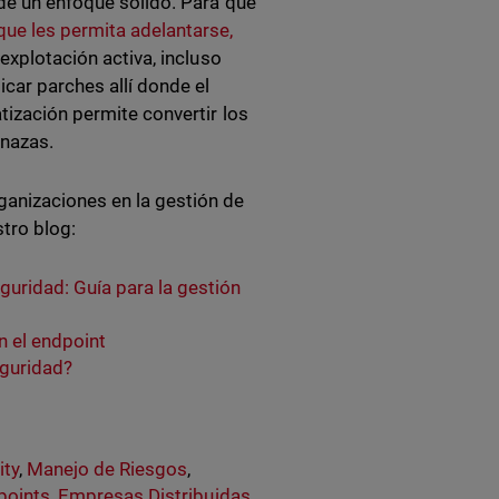
 de un enfoque sólido. Para que
 que les permita adelantarse,
 explotación activa, incluso
car parches allí donde el
tización permite convertir los
enazas.
ganizaciones en la gestión de
stro blog:
uridad: Guía para la gestión
n el endpoint
eguridad?
ity
,
Manejo de Riesgos
,
points
,
Empresas Distribuidas
,