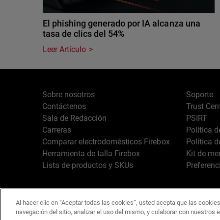
El phishing generado por IA alcanza una
tasa de clics del 54%
Leer Artículo
Sobre nosotros
Soporte
Contáctenos
Trust Cen
Sala de Redacción
PSIRT
Carreras
Política 
Comparar electrodomésticos Firebox
Política 
Herramienta de talla Firebox
Kit de me
Lista de productos y SKUs
Preferenc
Al hacer clic en “Aceptar todas las cookies”, usted acepta que las cookies
Español
Copyright © 1996-2
navegación del sitio, analizar el uso del mismo, y colaborar con nuestros 