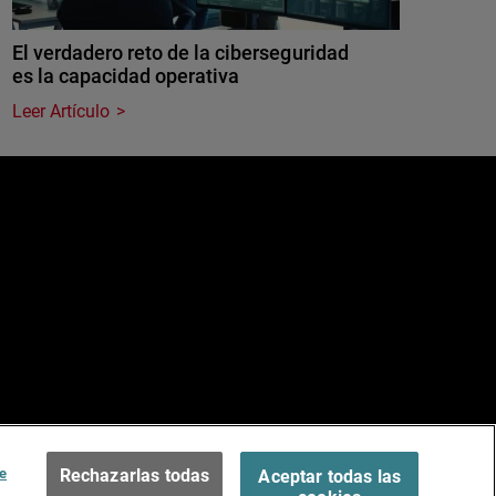
El verdadero reto de la ciberseguridad
es la capacidad operativa
Leer Artículo
e
ados.
Terms of Use >
e
Rechazarlas todas
Aceptar todas las