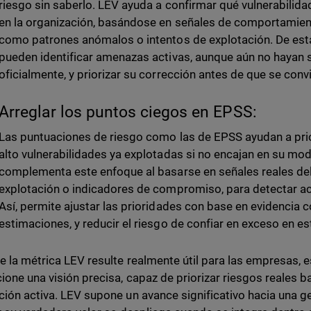
riesgo sin saberlo. LEV ayuda a confirmar qué vulnerabilid
en la organización, basándose en señales de comportamien
como patrones anómalos o intentos de explotación. De est
pueden identificar amenazas activas, aunque aún no haya
oficialmente, y priorizar su corrección antes de que se conv
Arreglar los puntos ciegos en EPSS:
Las puntuaciones de riesgo como las de EPSS ayudan a prio
alto vulnerabilidades ya explotadas si no encajan en su mod
complementa este enfoque al basarse en señales reales de
explotación o indicadores de compromiso, para detectar ac
Así, permite ajustar las prioridades con base en evidencia c
estimaciones, y reducir el riesgo de confiar en exceso en e
e la métrica LEV resulte realmente útil para las empresas,
ione una visión precisa, capaz de priorizar riesgos reales 
ción activa. LEV supone un avance significativo hacia una g