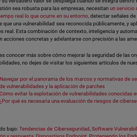
 y su verdadero valor se despliega cuando se integra dentro
stión sea robusta para las empresas, necesitan
un servicio
tiempo real lo que ocurre en su entorno
, detectar señales de
e que una vulnerabilidad sea reconocida públicamente, y apli
es real. Esta combinación de contexto, inteligencia y automa
n acciones concretas y adelantarse con precisión a las am
res conocer más sobre cómo mejorar la seguridad de las or
bilidades, no dejes de visitar los siguientes artículos de nue
Navegar por el panorama de los marcos y normativas de seg
de vulnerabilidades y la aplicación de parches
Cómo evitar la explotación de vulnerabilidades conocidas e
¿Por qué es necesaria una evaluación de riesgos de cibers
do bajo:
Tendencias de Ciberseguridad
,
Software Vulnerabil
ón y respuesta
,
Dispositivos Endpoint
,
Protegiendo los End