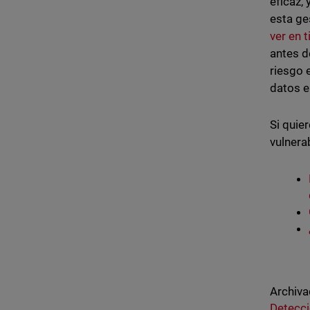
eficaz,
esta ge
ver en 
antes d
riesgo 
datos e
Si quie
vulnera
Archiva
Detecci