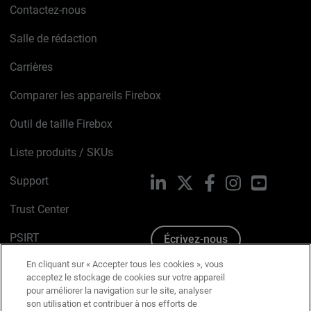
Contactez-nous
Salle de rédaction
Carrières
Comparer les appareils Firebox
Outil de taille Firebox
Liste produits / SKUs
Support
LinkedIn
X
Facebook
Instagram
YouTube
Trust Center
PSIRT
Écrivez-nous
En cliquant sur « Accepter tous les cookies », vous
Avis sur les cookies
acceptez le stockage de cookies sur votre appareil
pour améliorer la navigation sur le site, analyser
Politique de confidentialité
son utilisation et contribuer à nos efforts de