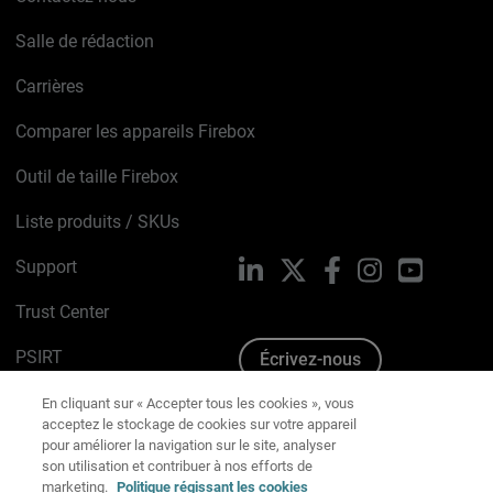
Salle de rédaction
Carrières
Comparer les appareils Firebox
Outil de taille Firebox
Liste produits / SKUs
Support
LinkedIn
X
Facebook
Instagram
YouTube
Trust Center
PSIRT
Écrivez-nous
En cliquant sur « Accepter tous les cookies », vous
Avis sur les cookies
acceptez le stockage de cookies sur votre appareil
pour améliorer la navigation sur le site, analyser
Politique de confidentialité
son utilisation et contribuer à nos efforts de
marketing.
Politique régissant les cookies
Charte Graphique