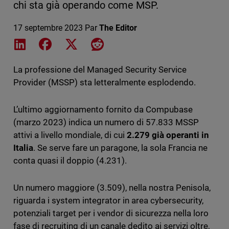
chi sta già operando come MSP.
17 septembre 2023
Par
The Editor
Share on LinkedIn
Share on Facebook
Share on X
Share on Reddit
La professione del Managed Security Service
Provider (MSSP) sta letteralmente esplodendo.
L’ultimo aggiornamento fornito da Compubase
(marzo 2023) indica un numero di 57.833 MSSP
attivi a livello mondiale, di cui
2.279 già operanti in
Italia
. Se serve fare un paragone, la sola Francia ne
conta quasi il doppio (4.231).
Un numero maggiore (3.509), nella nostra Penisola,
riguarda i system integrator in area cybersecurity,
potenziali target per i vendor di sicurezza nella loro
fase di recruiting di un canale dedito ai servizi oltre,