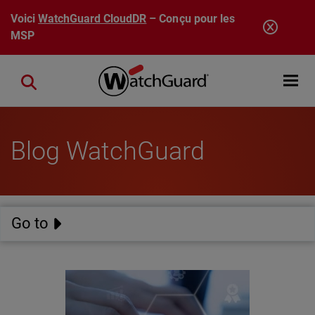
Aller au contenu principal
Voici
WatchGuard CloudDR
– Conçu pour les
MSP
Open mobi
Close search
Blog WatchGuard
Go to