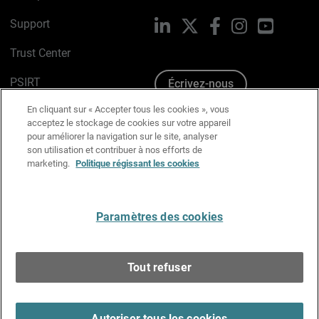
Support
LinkedIn
X
Facebook
Instagram
YouTube
Trust Center
PSIRT
Écrivez-nous
En cliquant sur « Accepter tous les cookies », vous
Avis sur les cookies
acceptez le stockage de cookies sur votre appareil
pour améliorer la navigation sur le site, analyser
Politique de confidentialité
son utilisation et contribuer à nos efforts de
marketing.
Politique régissant les cookies
Charte Graphique
Préférences email
Paramètres des cookies
Français
Tout refuser
Copyright © 1996-2026 WatchGuard Technologies, Inc.
Tous droits réservés.
Terms of Use >
Autoriser tous les cookies