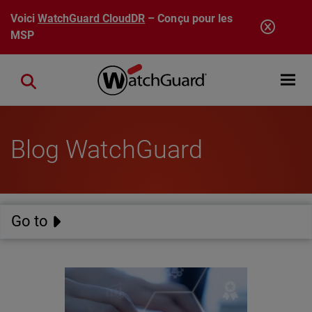
Aller au contenu principal
Voici
WatchGuard CloudDR
– Conçu pour les
MSP
Open mobi
Close search
Blog WatchGuard
Go to