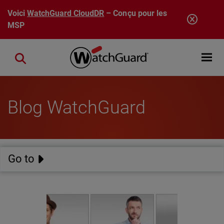
Aller au contenu principal
Voici
WatchGuard CloudDR
– Conçu pour les
MSP
Open mobi
Close search
Blog WatchGuard
Go to