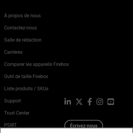
À propos de nous
Contactez-nous
Salle de rédaction
Carrières
Comparer les appareils Firebox
Outil de taille Firebox
Liste produits / SKUs
Support
LinkedIn
X
Facebook
Instagram
YouTube
Trust Center
PSIRT
Écrivez-nous