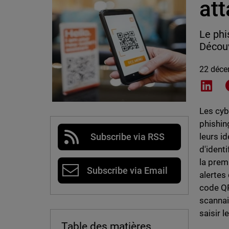
at
Le phi
Découv
22 déce
Shar
Les cyb
phishin
leurs i
Subscribe via RSS
d'ident
la prem
Subscribe via Email
alertes
code QR
scannai
saisir 
Table des matières