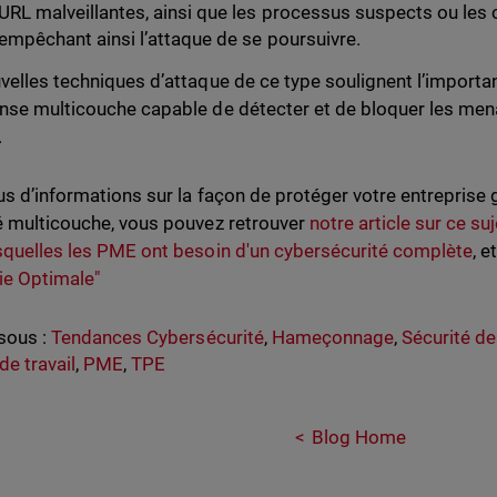
URL malveillantes, ainsi que les processus suspects ou les
empêchant ainsi l’attaque de se poursuivre.
velles techniques d’attaque de ce type soulignent l’import
nse multicouche capable de détecter et de bloquer les men
.
us d’informations sur la façon de protéger votre entreprise
é multicouche, vous pouvez retrouver
notre article sur ce suj
squelles les PME ont besoin d'un cybersécurité complète
, 
ie Optimale"
sous :
Tendances Cybersécurité
,
Hameçonnage
,
Sécurité d
de travail
,
PME
,
TPE
Blog Home