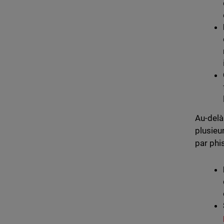
Au-delà
plusieu
par phis