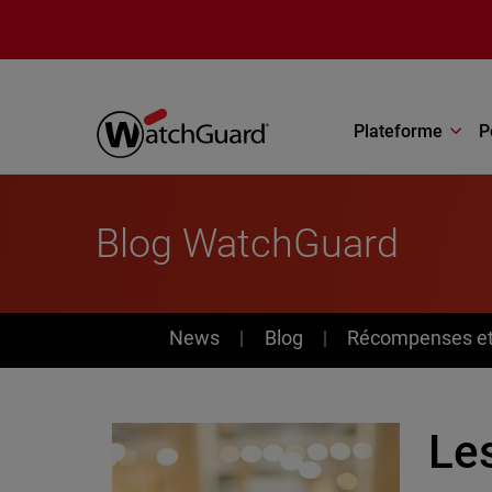
Aller au contenu principal
Plateforme
P
Blog WatchGuard
News
News
Blog
Récompenses et 
Les