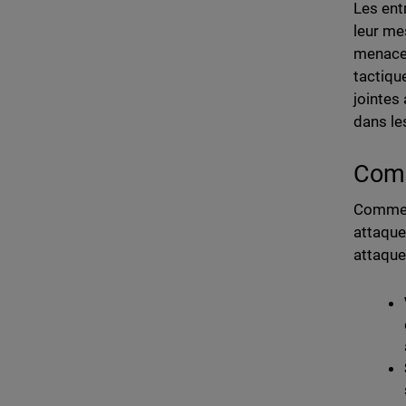
Les ent
leur me
menaces
tactiqu
jointes
dans le
Comm
Comme p
attaque
attaques