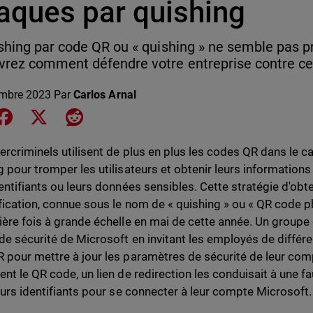
taques par quishing
shing par code QR ou « quishing » ne semble pas pr
rez comment défendre votre entreprise contre ce
mbre 2023
Par
Carlos Arnal
e on LinkedIn
Share on Facebook
Share on X
Share on Reddit
ercriminels utilisent de plus en plus les codes QR dans le 
g pour tromper les utilisateurs et obtenir leurs informatio
dentifiants ou leurs données sensibles. Cette stratégie d'obt
ification, connue sous le nom de « quishing » ou « QR code p
ière fois à grande échelle en mai de cette année. Un groupe
 de sécurité de Microsoft en invitant les employés de différ
 pour mettre à jour les paramètres de sécurité de leur comp
ent le QR code, un lien de redirection les conduisait à une f
leurs identifiants pour se connecter à leur compte Microsoft.