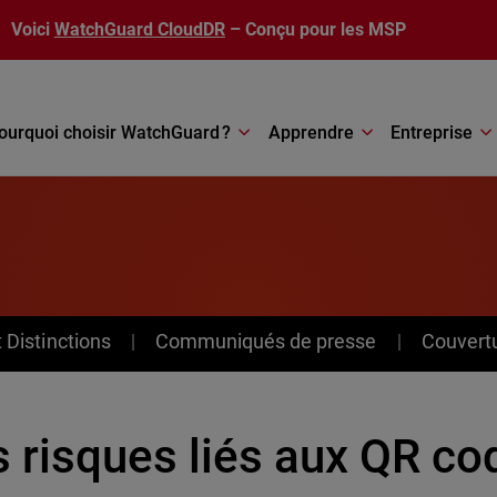
Voici
WatchGuard CloudDR
– Conçu pour les MSP
ourquoi choisir WatchGuard ?
Apprendre
Entreprise
Distinctions
Communiqués de presse
Couvert
 risques liés aux QR co