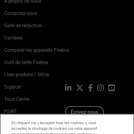
À propos de nous
Contactez-nous
Salle de rédaction
Carrières
Comparer les appareils Firebox
Outil de taille Firebox
Liste produits / SKUs
Support
LinkedIn
X
Facebook
Instagram
YouTube
Trust Center
PSIRT
Écrivez-nous
En cliquant sur « Accepter tous les cookies », vous
Avis sur les cookies
acceptez le stockage de cookies sur votre appareil