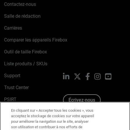
Contactez-nous
Salle de rédaction
Carrières
Comparer les appareils Firebox
Outil de taille Firebox
Liste produits / SKUs
Support
LinkedIn
X
Facebook
Instagram
YouTube
Trust Center
PSIRT
Écrivez-nous
En cliquant sur « Accepter tous les cookies », vous
Avis sur les cookies
acceptez le stockage de cookies sur votre appareil
pour améliorer la navigation sur le site, analyser
Politique de confidentialité
son utilisation et contribuer à nos efforts de