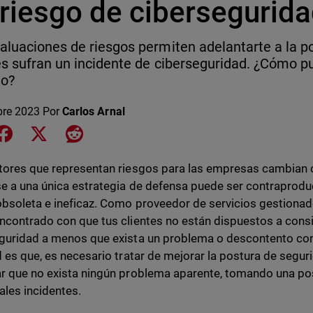
 riesgo de cibersegurid
aluaciones de riesgos permiten adelantarte a la po
es sufran un incidente de ciberseguridad. ¿Cómo p
io?
bre 2023
Por
Carlos Arnal
e on LinkedIn
Share on Facebook
Share on X
Share on Reddit
tores que representan riesgos para las empresas cambian 
se a una única estrategia de defensa puede ser contraprod
obsoleta e ineficaz. Como proveedor de servicios gestionad
ncontrado con que tus clientes no están dispuestos a cons
guridad a menos que exista un problema o descontento con 
d es que, es necesario tratar de mejorar la postura de segu
r que no exista ningún problema aparente, tomando una pos
ales incidentes.