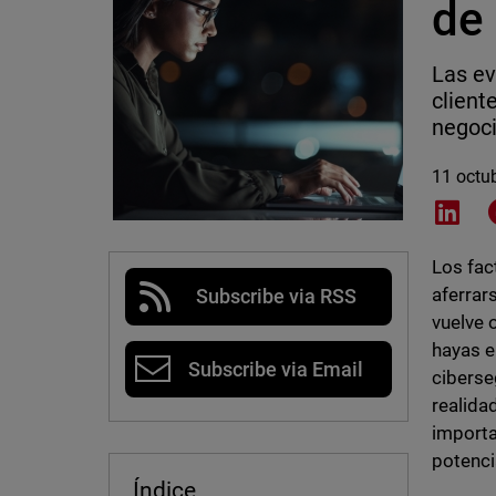
de
Las ev
client
negoc
11 octu
Shar
Los fac
aferrar
Subscribe via RSS
vuelve 
hayas e
Subscribe via Email
ciberse
realida
importa
potenci
Índice