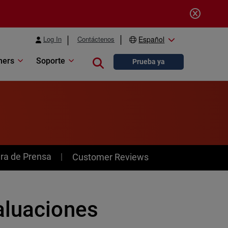
Log In
Contáctenos
Español
ners
Soporte
Close search
Prueba ya
ra de Prensa
Customer Reviews
aluaciones