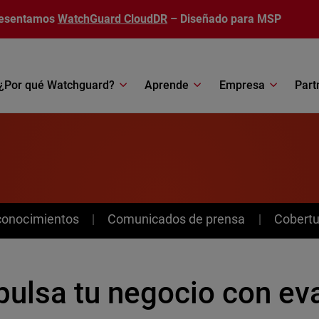
esentamos
WatchGuard CloudDR
– Diseñado para MSP
¿Por qué Watchguard?
Aprende
Empresa
Part
conocimientos
Comunicados de prensa
Cobertu
pulsa tu negocio con ev