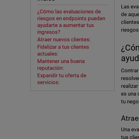
Las eva
¿Cómo las evaluaciones de
de aque
riesgos en endpoints pueden
cliente
ayudarte a aumentar tus
riesgos
ingresos?
Atraer nuevos clientes:
¿Cóm
Fidelizar a tus clientes
actuales:
ayud
Mantener una buena
reputación:
Contrar
Expandir tu oferta de
resolve
servicios:
realiza
es una 
tu nego
Atrae
Una eva
tus cli