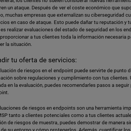
general, los clientes no suelen considerar nuevas herramien
ren un ataque. Después de ver el coste económico que supo
, muchas empresas que externalizan su ciberseguridad culp
icios en caso de ataque. Esto puede dañar tu reputación y 
o es realizar evaluaciones del estado de seguridad en los en
proporcionar a tus clientes toda la información necesaria
er la situación.
dir tu oferta de servicios:
luación de riesgos en el endpoint puede servirte de punto de
ación sobre regulaciones y cumplimiento con tus clientes. U
ada en la evaluación, puedes recomendarles pasos a seguir 
oint.
luaciones de riesgos en endpoints son una herramienta imp
P tanto a clientes potenciales como a tus clientes actuale
ión de riesgos de muestra, puedes demostrar de manera sim
 de su entorno y cómo protegerlos. Además, cuantificar lo