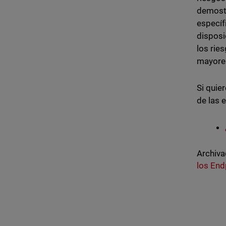
demostr
específ
dispos
los rie
mayores
Si quie
de las 
Archiva
los End