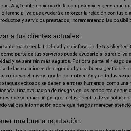
icos. Así, te diferenciarás de la competencia y generarás m
o diferencial, ya que ayudará a reforzar la relación con tus c
productos y servicios prestados, incrementando las posibili
izar a tus clientes actuales:
rtante mantener la fidelidad y satisfacción de tus clientes.
 como parte de tus servicios puede ayudarte a lograrlo, ya q
vidad y se sentirán más seguros. Por otra parte, el riesgo d
acia de las soluciones de seguridad y una buena gestión. Si
nes ofrecen el mismo grado de protección y no todas se ges
ataques exitosos se deben a errores humanos, como una ma
ionada. Una evaluación de riesgos en los endpoints de tus cl
tores que suponen un peligro, incluso dentro de su solución 
ndo valiosa información sobre que riesgos merecen atenci
ner una buena reputación: