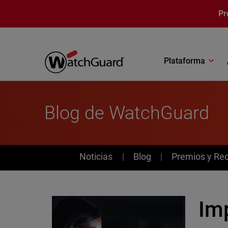
Pasar al contenido principal
Pr
Plataforma
Blog de WatchGuard
News
Noticias
Blog
Premios y Re
Im