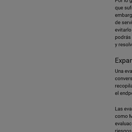
Por lo 
que suf
embargo
de serv
evitarl
podrás 
y resolv
Expan
Una eva
convers
recopil
el endp
Las eva
como MS
evaluac
riesgos