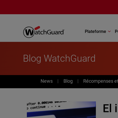
Aller au contenu principal
Plateforme
P
Blog WatchGuard
News
News
Blog
Récompenses et 
El