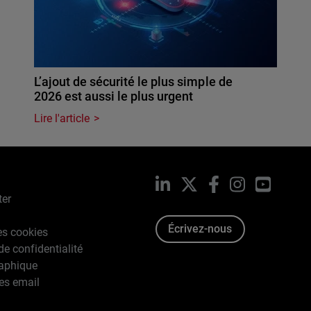
L’ajout de sécurité le plus simple de
2026 est aussi le plus urgent
Lire l'article
LinkedIn
X
Facebook
Instagram
YouTub
ter
Écrivez-nous
es cookies
de confidentialité
raphique
es email