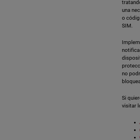
tratand
una nec
o códig
SIM.
Implem
notific
disposi
protecc
no podr
bloque
Si quie
visitar