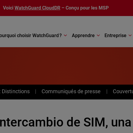
Voici
WatchGuard CloudDR
– Conçu pour les MSP
ourquoi choisir WatchGuard ?
Apprendre
Entreprise
Distinctions
Communiqués de presse
Couvert
 intercambio de SIM, un