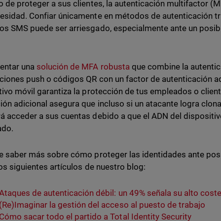
o de proteger a sus clientes, la autenticación multifactor (
esidad. Confiar únicamente en métodos de autenticación t
os SMS puede ser arriesgado, especialmente ante un posib
entar una
solución de MFA robusta
que combine la autenti
aciones push o códigos QR con un factor de autenticación a
tivo móvil garantiza la protección de tus empleados o clien
ión adicional asegura que incluso si un atacante logra clonar
á acceder a sus cuentas debido a que el ADN del dispositiv
ado.
re saber más sobre cómo proteger las identidades ante posi
 los siguientes artículos de nuestro blog:
Ataques de autenticación débil: un 49% señala su alto cost
(Re)Imaginar la gestión del acceso al puesto de trabajo
Cómo sacar todo el partido a Total Identity Security