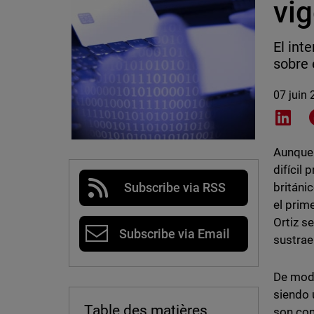
vi
El int
sobre 
07 juin
Shar
Aunque 
difícil
británi
Subscribe via RSS
el prim
Ortiz s
Subscribe via Email
sustrae
De modo
siendo 
Table des matières
son con