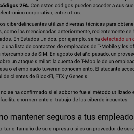
códigos 2FA.
Con estos códigos pueden acceder a sus cuen
electrónico corporativo, entre otros.
 los ciberdelincuentes utilizan diversas técnicas para obten
s, como las mencionadas anteriormente, recientemente s
cados. En Estados Unidos, por ejemplo, se ha
detectado un 
 a una lista de contactos de empleados de T-Mobile y les 
r intercambios de SIM. En agosto del año pasado, un proveed
obre un ataque similar: la cuenta de T-Mobile de un emple
esa o el empleado tuvieran conocimiento. El atacante acce
l de clientes de BlockFi, FTX y Genesis.
no se ha confirmado si el soborno fue el método utilizado e
 facilita enormemente el trabajo de los ciberdelincuentes.
o mantener seguros a tus empleados
ortar el tamaño de su empresa o si es un proveedor de ser