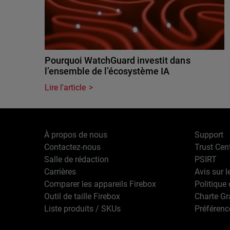
Pourquoi WatchGuard investit dans
l’ensemble de l’écosystème IA
Lire l'article
À propos de nous
Support
Contactez-nous
Trust Cen
Salle de rédaction
PSIRT
Carrières
Avis sur l
Comparer les appareils Firebox
Politique 
Outil de taille Firebox
Charte G
Liste produits / SKUs
Préférenc