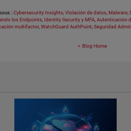
sous :
Cybersecurity Insights
,
Violación de datos
,
Malware
,
endo los Endpoints
,
Identity Security y MFA
,
Autenticación 
cación multifactor
,
WatchGuard AuthPoint
,
Seguridad Admin
Blog Home