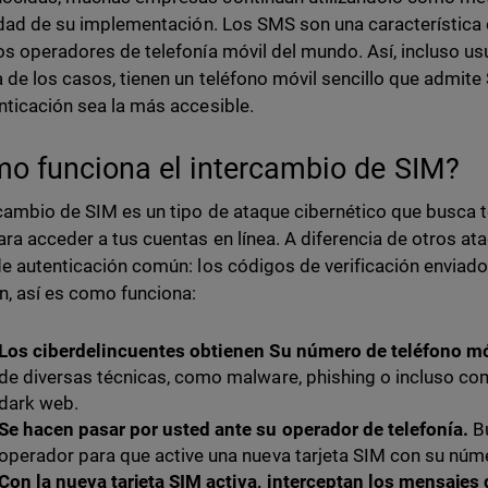
lidad de su implementación. Los SMS son una característica
os operadores de telefonía móvil del mundo. Así, incluso us
 de los casos, tienen un teléfono móvil sencillo que admit
nticación sea la más accesible.
o funciona el intercambio de SIM?
rcambio de SIM es un tipo de ataque cibernético que busca t
ara acceder a tus cuentas en línea. A diferencia de otros at
de autenticación común: los códigos de verificación enviad
, así es como funciona:
Los ciberdelincuentes obtienen Su número de teléfono m
de diversas técnicas, como malware, phishing o incluso co
dark web.
Se hacen pasar por usted ante su operador de telefonía.
B
operador para que active una nueva tarjeta SIM con su núm
Con la nueva tarjeta SIM activa, interceptan los mensajes 