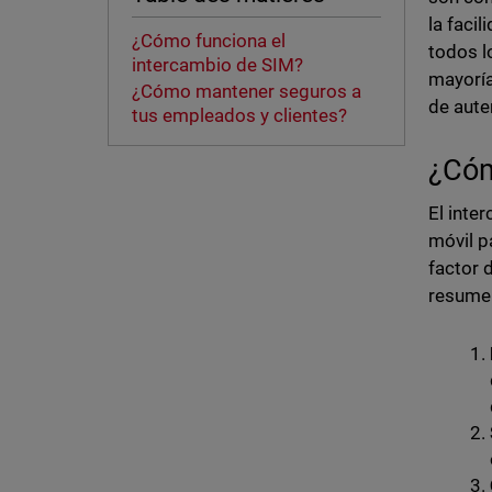
la faci
¿Cómo funciona el
todos l
intercambio de SIM?
mayoría
¿Cómo mantener seguros a
de aute
tus empleados y clientes?
¿Cóm
El inte
móvil p
factor 
resumen