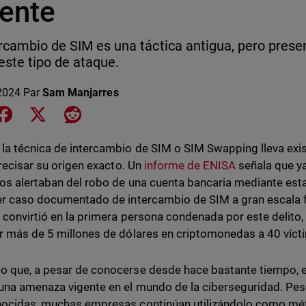
gente
ercambio de SIM es una táctica antigua, pero pres
este tipo de ataque.
 2024
Par
Sam Manjarres
e on LinkedIn
Share on Facebook
Share on X
Share on Reddit
la técnica de intercambio de SIM o SIM Swapping lleva exis
 precisar su origen exacto. Un
informe de ENISA
señala que ya
cos alertaban del robo de una cuenta bancaria mediante est
er caso documentado de intercambio de SIM a gran escala 
e convirtió en la primera persona condenada por este delito,
r más de 5 millones de dólares en criptomonedas a 40 víct
 que, a pesar de conocerse desde hace bastante tiempo, e
una amenaza vigente en el mundo de la ciberseguridad. Pes
ocidas, muchas empresas continúan utilizándolo como mét