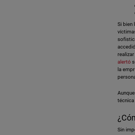
Si bien
víctima
sofisti
accedió
realiza
alertó
s
la empr
persona
Aunque 
técnica
¿Cóm
Sin imp