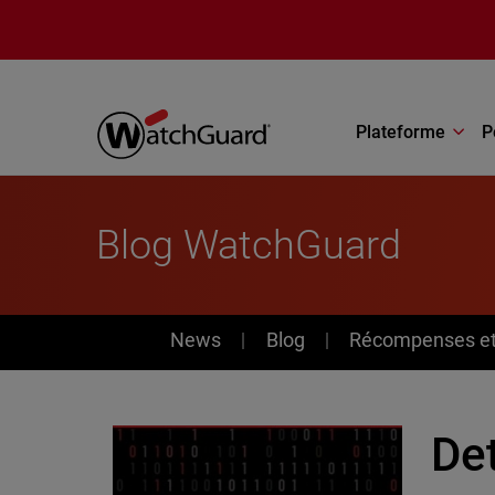
Aller au contenu principal
Plateforme
P
Blog WatchGuard
News
News
Blog
Récompenses et 
De