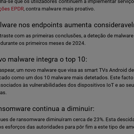
ha-se que os utilizadores continuem a implementar serviç
ções EPDR
, contra malware mais proativo.
lware nos endpoints aumenta considerave
raste com as primeiras conclusões, a deteção de malwar
durante os primeiros meses de 2024.
vo malware integra o top 10:
spear, um novo malware que visa as smart TVs Android de 
icado como um dos 10 malware mais detetados. Este facto 
ssociados às vulnerabilidades dos dispositivos IoT e ao s
as.
nsomware continua a diminuir:
ues de ransomware diminuíram cerca de 23%. Esta descid
s esforços das autoridades para pôr fim a este tipo de a