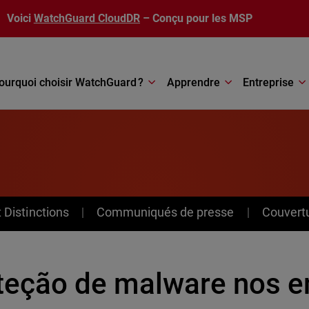
Voici
WatchGuard CloudDR
– Conçu pour les MSP
ourquoi choisir WatchGuard ?
Apprendre
Entreprise
Distinctions
Communiqués de presse
Couvert
teção de malware nos e