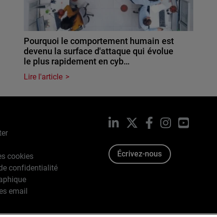
Pourquoi le comportement humain est
devenu la surface d'attaque qui évolue
le plus rapidement en cyb…
Lire l'article
LinkedIn
X
Facebook
Instagram
YouTub
ter
Écrivez-nous
es cookies
de confidentialité
raphique
es email