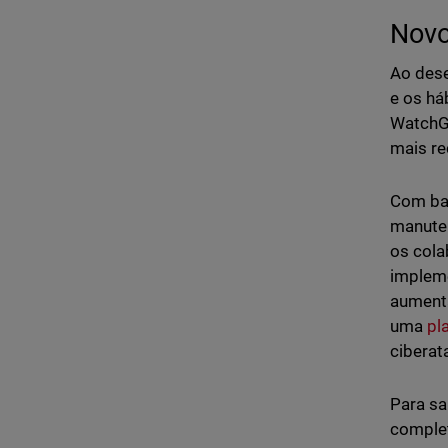
Novo
Ao dese
e os há
WatchGu
mais r
Com bas
manuten
os cola
implem
aument
uma
pl
ciberat
Para sa
comple