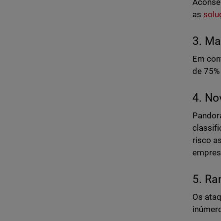
Aconsel
as
solu
3. Ma
Em cont
de 75% 
4. No
Pandora
classif
risco a
empres
5. Ra
Os ataq
inúmero