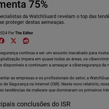
menta 75%
ecialistas da WatchGuard revelam o top das tend
se proteger destas aemeaças.
 2024
Par
The Editor
e on LinkedIn
Share on Facebook
Share on X
Share on Reddit
segurança continua a ser um assunto inacabado para mui
igitalização impera em quase todas as áreas, os cibercrim
s disponíveis e continuam a ameaçar a cibersegurança de 
ientar as empresas e os profissionais do setor, a WatchGu
io de Segurança na Internet (ISR). Neste novo relatório, no
ais tendências de malware que dominaram os primeiros tr
cipais conclusões do ISR