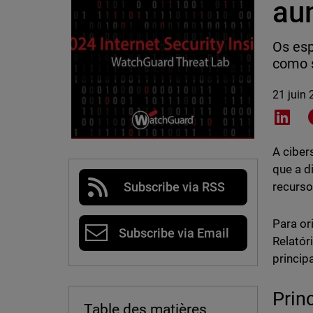
au
Os esp
como 
21 juin
Shar
A ciber
que a d
recurso
Subscribe via RSS
Para or
Subscribe via Email
Relatór
princip
Prin
Table des matières