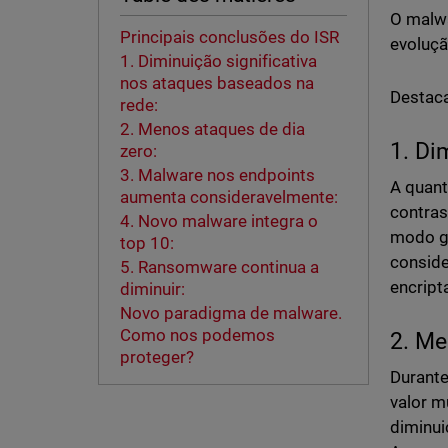
O malwa
Principais conclusões do ISR
evoluç
1. Diminuição significativa
nos ataques baseados na
Destaca
rede:
2. Menos ataques de dia
1. Di
zero:
3. Malware nos endpoints
A quant
aumenta consideravelmente:
contras
4. Novo malware integra o
modo ge
top 10:
conside
5. Ransomware continua a
encrip
diminuir:
Novo paradigma de malware.
Como nos podemos
2. Me
proteger?
Durante
valor m
diminui