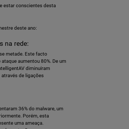
 estar conscientes desta
mestre deste ano:
os na rede:
se metade. Este facto
 de ataque aumentou 80%. De um
ntelligentAV diminuíram
 através de ligações
esentaram 36% do malware, um
eriormente. Porém, esta
presente uma ameaça.