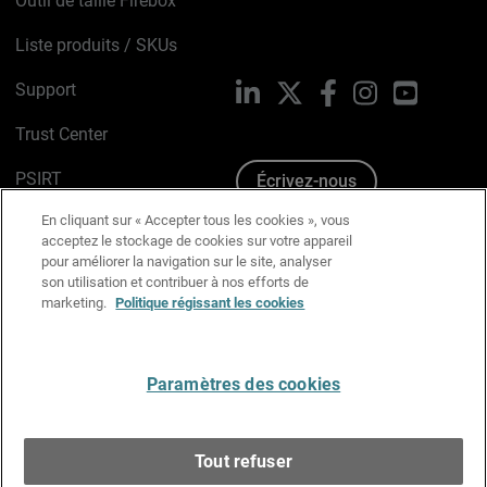
Outil de taille Firebox
Liste produits / SKUs
Support
LinkedIn
X
Facebook
Instagram
YouTube
Trust Center
PSIRT
Écrivez-nous
En cliquant sur « Accepter tous les cookies », vous
Avis sur les cookies
acceptez le stockage de cookies sur votre appareil
pour améliorer la navigation sur le site, analyser
Politique de confidentialité
son utilisation et contribuer à nos efforts de
marketing.
Politique régissant les cookies
Charte Graphique
Préférences email
Paramètres des cookies
Français
Tout refuser