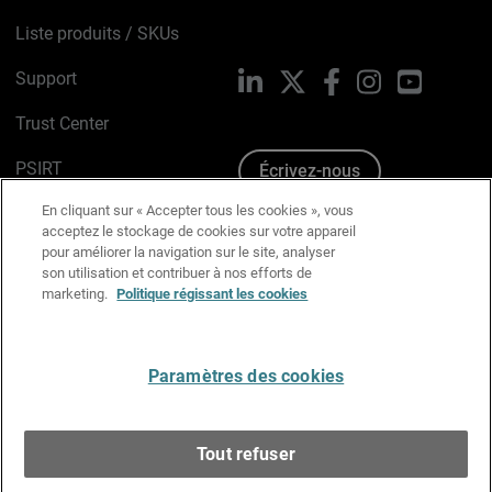
Liste produits / SKUs
Support
LinkedIn
X
Facebook
Instagram
YouTube
Trust Center
PSIRT
Écrivez-nous
En cliquant sur « Accepter tous les cookies », vous
Avis sur les cookies
acceptez le stockage de cookies sur votre appareil
pour améliorer la navigation sur le site, analyser
Politique de confidentialité
son utilisation et contribuer à nos efforts de
marketing.
Politique régissant les cookies
Charte Graphique
Préférences email
Paramètres des cookies
Français
Tout refuser
Copyright © 1996-2026 WatchGuard Technologies, Inc.