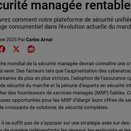
curité managée rentable
rez comment notre plateforme de sécurité unifié
ge concurrentiel dans l'évolution actuelle du marc
bre 2023
Par
Carlos Arnal
e on LinkedIn
Share on Facebook
Share on X
Share on Reddit
hé mondial de la sécurité managée devrait connaître une cro
à venir. Des facteurs tels que l’augmentation des cyberatta
ntaires de plus en plus strictes, l’adoption de l’assurance 
 de sécurité du marché et la pénurie d’experts en sécurité int
her des fournisseurs de services managés (MSP) fiables. C
ses opportunités pour les MSP d’élargir leurs offres de ser
 croissante de solutions de sécurité complètes.
, il ne suffit pas de s’appuyer sur une stratégie axée sur des
r de manière indépendante les réseaux, les endpoints et les 