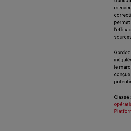
transpa
menaces
correct
permet 
l’effica
sources
Gardez 
inégalé
le marc
conçue 
potentie
Classé 
opérati
Platfo