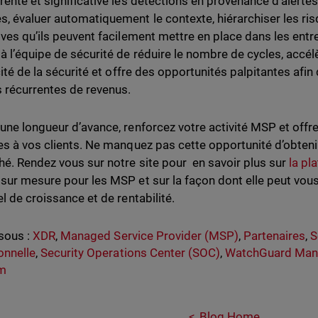
rente et significative les détections en provenance d’alerte
, évaluer automatiquement le contexte, hiérarchiser les ri
ives qu’ils peuvent facilement mettre en place dans les entrep
à l’équipe de sécurité de réduire le nombre de cycles, accél
cité de la sécurité et offre des opportunités palpitantes afi
 récurrentes de revenus.
une longueur d’avance, renforcez votre activité MSP et offre
es à vos clients. Ne manquez pas cette opportunité d’obteni
hé. Rendez vous sur notre site pour en savoir plus sur
la pl
sur mesure pour les MSP et sur la façon dont elle peut vous 
l de croissance et de rentabilité.
sous :
XDR
,
Managed Service Provider (MSP)
,
Partenaires
,
S
onnelle
,
Security Operations Center (SOC)
,
WatchGuard Man
rm
Blog Home