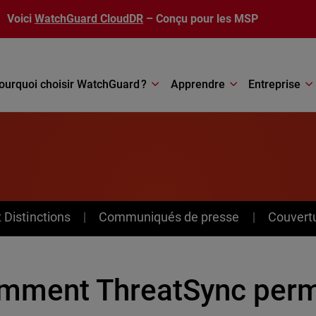
Voici
WatchGuard CloudDR
– Conçu pour les MSP
ourquoi choisir WatchGuard ?
Apprendre
Entreprise
Distinctions
Communiqués de presse
Couvert
mment ThreatSync perm