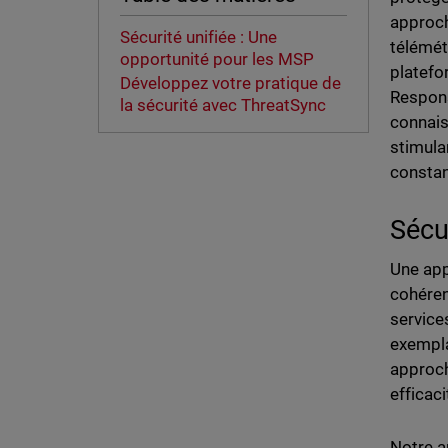
approch
Sécurité unifiée : Une
télémét
opportunité pour les MSP
platefo
Développez votre pratique de
Respons
la sécurité avec ThreatSync
connais
stimula
constan
Sécu
Une app
cohéren
service
exempla
approch
efficac
Notre a