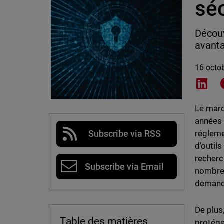
sé
Découv
avanta
16 octo
Shar
Le marc
années 
régleme
Subscribe via RSS
d’outils
recherc
Subscribe via Email
nombreu
demande
De plus
Table des matières
protége