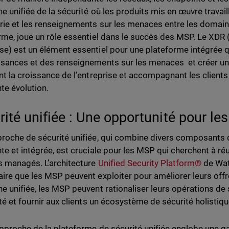
e unifiée de la sécurité où les produits mis en œuvre travai
rie et les renseignements sur les menaces entre les domaine
rme, joue un rôle essentiel dans le succès des MSP. Le XDR
e) est un élément essentiel pour une plateforme intégrée q
sances et des renseignements sur les menaces et créer une
nt la croissance de l’entreprise et accompagnant les clients
te évolution.
rité unifiée : Une opportunité pour l
roche de sécurité unifiée, qui combine divers composants d
te et intégrée, est cruciale pour les MSP qui cherchent à ré
s managés. L’architecture
Unified Security Platform®
de Wat
ire que les MSP peuvent exploiter pour améliorer leurs offr
e unifiée, les MSP peuvent rationaliser leurs opérations de s
ité et fournir aux clients un écosystème de sécurité holistiqu
pproche de la plateforme de sécurité unifiée englobe une