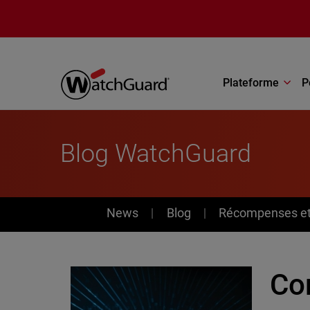
Aller au contenu principal
Plateforme
P
Blog WatchGuard
News
News
Blog
Récompenses et 
Co