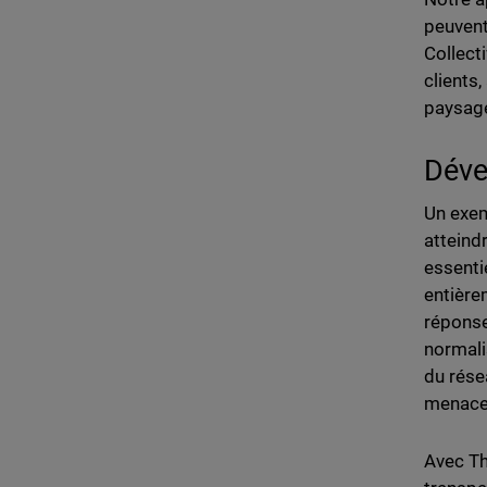
peuvent
Collect
clients,
paysage
Déve
Un exem
atteind
essenti
entière
réponse
normali
du rése
menace 
Avec Th