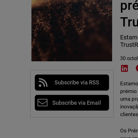
pr
Tr
Estamo
TrustR
30 octo
Shar
Subscribe via RSS
Estamos
prémio 
uma pro
Subscribe via Email
inovaçã
clientes
Os Pré