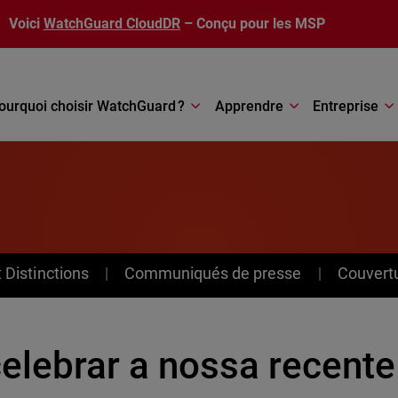
Voici
WatchGuard CloudDR
– Conçu pour les MSP
ourquoi choisir WatchGuard ?
Apprendre
Entreprise
Distinctions
Communiqués de presse
Couvert
elebrar a nossa recente 