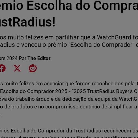
émio Escolha do Compra
ustRadius!
s muito felizes em partilhar que a WatchGuard fo
adius e venceu o prémio "Escolha do Comprador" 
bre 2024
Par
The Editor
e on LinkedIn
Share on Facebook
Share on X
Share on Reddit
 muito felizes em anunciar que fomos reconhecidos pela 
Escolha do Comprador 2025 - “2025 TrustRadius Buyer's C
va do trabalho árduo e da dedicação da equipa da WatchGu
o de produtos e no compromisso contínuo de simplificar a
.
mios Escolha do Comprador da TrustRadius reconhecem o