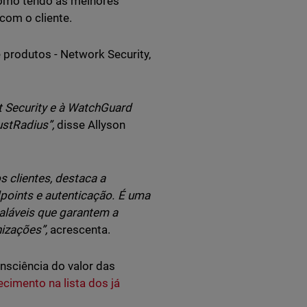
 como tendo as melhores
com o cliente.
rodutos - Network Security,
 Security e à WatchGuard
stRadius”,
disse Allyson
s clientes, destaca a
oints e autenticação. É uma
aláveis que garantem a
izações”,
acrescenta.
sciência do valor das
ecimento na lista dos já