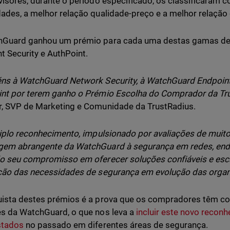
visores, durante o período especificado, os classificaram
ades, a melhor relação qualidade-preço e a melhor relação 
Guard ganhou um prémio para cada uma destas gamas de p
t Security e AuthPoint.
ns à WatchGuard Network Security, à WatchGuard Endpoint
nt por terem ganho o Prémio Escolha do Comprador da Tru
, SVP de Marketing e Comunidade da TrustRadius.
riplo reconhecimento, impulsionado por avaliações de muito
em abrangente da WatchGuard à segurança em redes, endp
o seu compromisso em oferecer soluções confiáveis e esc
ção das necessidades de segurança em evolução das organ
ista destes prémios é a prova que os compradores têm con
s da WatchGuard, o que nos leva a
incluir este novo reconh
stados
no passado em diferentes áreas de segurança.