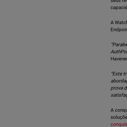
seus re
capacid
A Watch
Endpoin
“Parabé
AuthPoi
Havener
“Este t
abordag
prova d
satisfa
A conqu
soluçõe
conqui