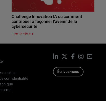
Challenge Innovation IA ou comment
contribuer à façonner l'avenir de la
cybersécurité
Lire l'article
LinkedIn
X
Facebook
Instagram
YouTub
ter
Écrivez-nous
es cookies
de confidentialité
raphique
es email