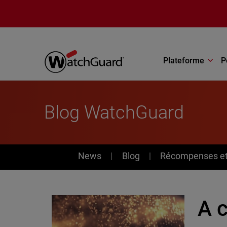
Aller au contenu principal
Plateforme
P
Blog WatchGuard
News
News
Blog
Récompenses et 
A c