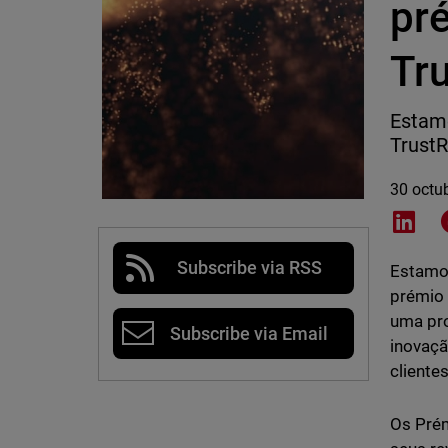
pr
Tr
Estamo
TrustR
30 octu
Shar
Subscribe via RSS
Estamos
prémio 
uma pro
Subscribe via Email
inovaçã
clientes
Os Pré