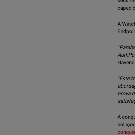
seus re
capacid
A Watch
Endpoin
“Parabé
AuthPoi
Havener
“Este t
abordag
prova d
satisfa
A conqu
soluçõe
conqui