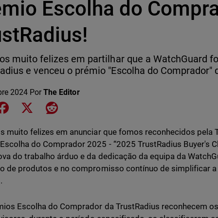
émio Escolha do Compra
ustRadius!
s muito felizes em partilhar que a WatchGuard fo
adius e venceu o prémio "Escolha do Comprador" 
bre 2024
Por
The Editor
e on LinkedIn
Share on Facebook
Share on X
Share on Reddit
 muito felizes em anunciar que fomos reconhecidos pela 
Escolha do Comprador 2025 - “2025 TrustRadius Buyer's C
va do trabalho árduo e da dedicação da equipa da WatchGu
o de produtos e no compromisso contínuo de simplificar a
.
mios Escolha do Comprador da TrustRadius reconhecem o