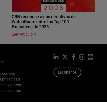
CRN reconoce a dos directivos de
WatchGuard entre los Top 100
Executives de 2026
Leer Artículo
LinkedIn
X
Facebook
Instagram
YouTub
ter
Escríbanos
de cookies
de privacidad
dios y marca
ias de correo