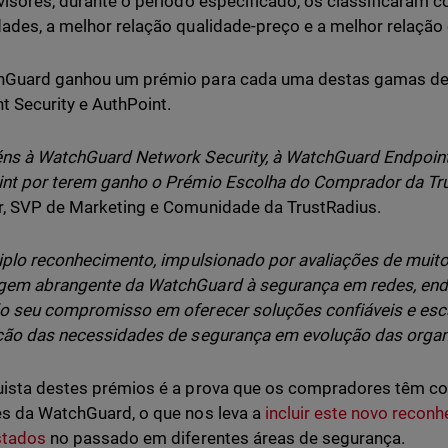
visores, durante o período especificado, os classificaram
ades, a melhor relação qualidade-preço e a melhor relação 
Guard ganhou um prémio para cada uma destas gamas de p
t Security e AuthPoint.
ns à WatchGuard Network Security, à WatchGuard Endpoint
nt por terem ganho o Prémio Escolha do Comprador da Tru
, SVP de Marketing e Comunidade da TrustRadius.
riplo reconhecimento, impulsionado por avaliações de muito
em abrangente da WatchGuard à segurança em redes, endp
o seu compromisso em oferecer soluções confiáveis e esc
ção das necessidades de segurança em evolução das organ
ista destes prémios é a prova que os compradores têm con
s da WatchGuard, o que nos leva a
incluir este novo reconh
stados
no passado em diferentes áreas de segurança.