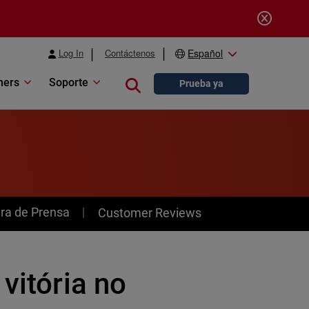
Log In
Contáctenos
Español
ners
Soporte
Close search
Prueba ya
ra de Prensa
Customer Reviews
vitória no