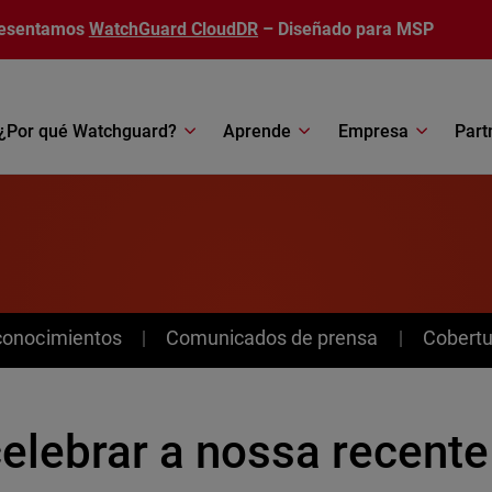
esentamos
WatchGuard CloudDR
– Diseñado para MSP
¿Por qué Watchguard?
Aprende
Empresa
Part
conocimientos
Comunicados de prensa
Cobertu
elebrar a nossa recente 