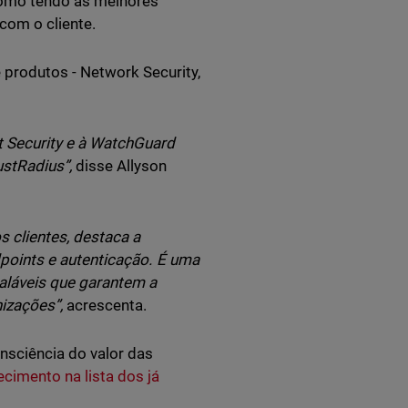
 como tendo as melhores
com o cliente.
rodutos - Network Security,
 Security e à WatchGuard
stRadius”,
disse Allyson
s clientes, destaca a
oints e autenticação. É uma
aláveis que garantem a
izações”,
acrescenta.
sciência do valor das
ecimento na lista dos já