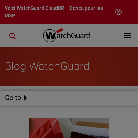
Aller au contenu principal
Voici
WatchGuard CloudDR
– Conçu pour les
MSP
Open mobi
Close search
Blog WatchGuard
Go to