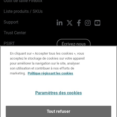
Outil de taille Firebox
Liste produits / SKUs
Support
LinkedIn
X
Facebook
Instagram
YouTube
Trust Center
PSIRT
Écrivez-nous
En cliquant sur « Accepter tous les cookies », vous
Avis sur les cookies
acceptez le stockage de cookies sur votre appareil
pour améliorer la navigation sur le site, analyser
Politique de confidentialité
son utilisation et contribuer à nos efforts de
marketing.
Politique régissant les cookies
Charte Graphique
Préférences email
Paramètres des cookies
Français
Tout refuser