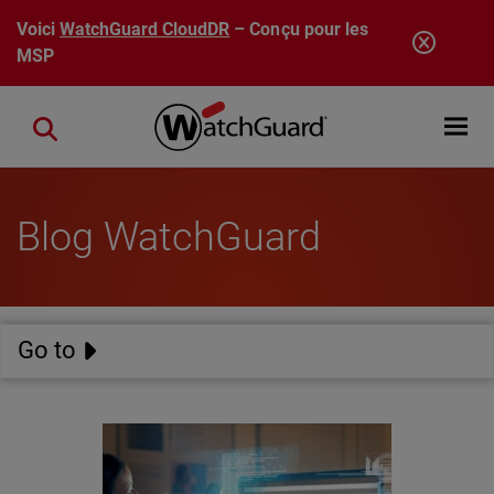
Aller au contenu principal
Voici
WatchGuard CloudDR
– Conçu pour les
MSP
Open mobi
Close search
Blog WatchGuard
Go to