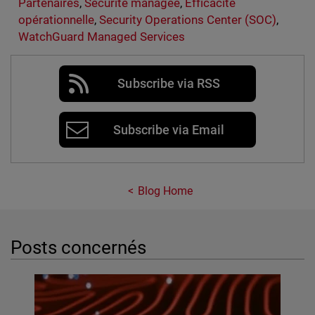
Partenaires
,
Sécurité managée
,
Efficacité
opérationnelle
,
Security Operations Center (SOC)
,
WatchGuard Managed Services
Subscribe via RSS
Subscribe via Email
Blog Home
Posts concernés