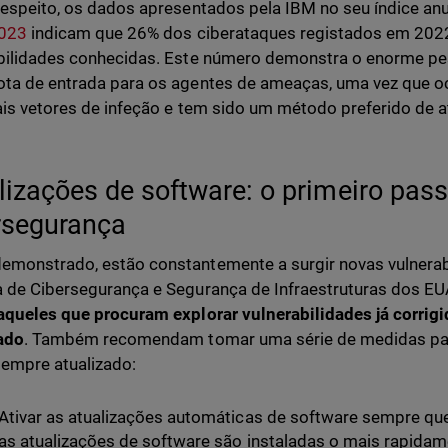
respeito, os dados apresentados pela IBM no seu índice an
2023
indicam que 26% dos ciberataques registados em 2022
bilidades conhecidas. Este número demonstra o enorme pe
ta de entrada para os agentes de ameaças, uma vez que o
ais vetores de infeção e tem sido um método preferido de 
lizações de software: o primeiro pass
rsegurança
monstrado, estão constantemente a surgir novas vulnerab
 de Cibersegurança e Segurança de Infraestruturas dos EU
aqueles que procuram explorar vulnerabilidades já corrig
ado
. Também recomendam tomar uma série de medidas para
sempre atualizado:
Ativar as atualizações automáticas de software sempre que p
as atualizações de software são instaladas o mais rapidam