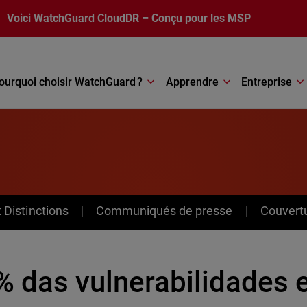
Voici
WatchGuard CloudDR
– Conçu pour les MSP
ourquoi choisir WatchGuard ?
Apprendre
Entreprise
Distinctions
Communiqués de presse
Couvert
% das vulnerabilidades 