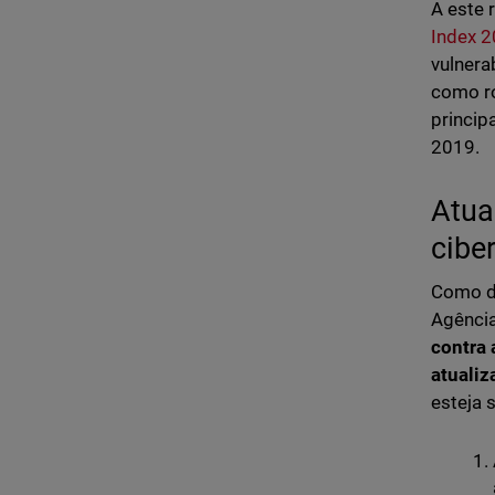
A este 
Index 
vulnera
como ro
princip
2019.
Atua
cibe
Como de
Agência
contra 
atualiz
esteja 