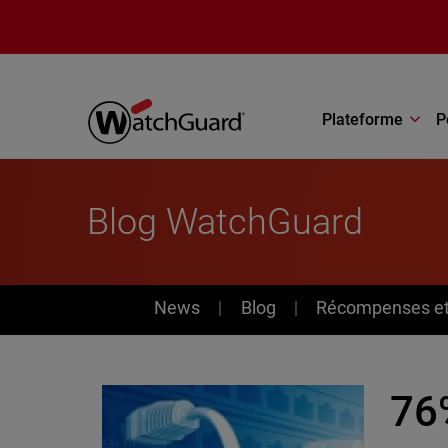
Aller au contenu principal
Plateforme
P
Blog WatchGuard
News
News
Blog
Récompenses et 
76