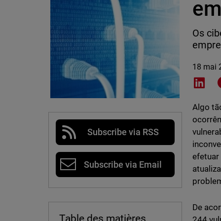
em
Os cib
empres
18 mai 
Shar
Algo t
ocorrên
vulnera
Subscribe via RSS
inconve
efetuar
Subscribe via Email
atualiz
problem
De aco
Table des matières
244 vul