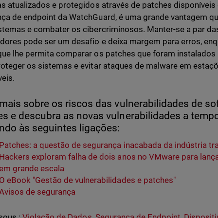
s atualizados e protegidos através de patches disponíveis
ça de endpoint da WatchGuard, é uma grande vantagem qua
stemas e combater os cibercriminosos. Manter-se a par da
dores pode ser um desafio e deixa margem para erros, enq
ue lhe permita comparar os patches que foram instalados
oteger os sistemas e evitar ataques de malware em estaçõ
veis.
mais sobre os riscos das vulnerabilidades de so
es e descubra as novas vulnerabilidades a temp
ndo às seguintes ligações:
Patches: a questão de segurança inacabada da indústria t
Hackers exploram falha de dois anos no VMware para lan
em grande escala
O eBook "Gestão de vulnerabilidades e patches"
Avisos de segurança
sous :
Violação de Dados
,
Segurança de Endpoint
,
Disposit