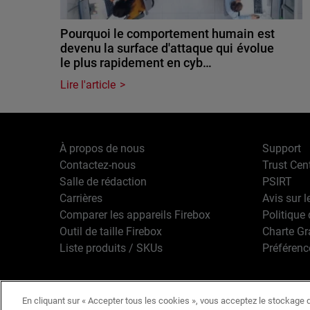
Pourquoi le comportement humain est
devenu la surface d'attaque qui évolue
le plus rapidement en cyb…
Lire l'article
À propos de nous
Support
Contactez-nous
Trust Cen
Salle de rédaction
PSIRT
Carrières
Avis sur l
Comparer les appareils Firebox
Politique 
Outil de taille Firebox
Charte G
Liste produits / SKUs
Préférenc
En cliquant sur « Accepter tous les cookies », vous acceptez le stockage d
Français
Copyright © 1