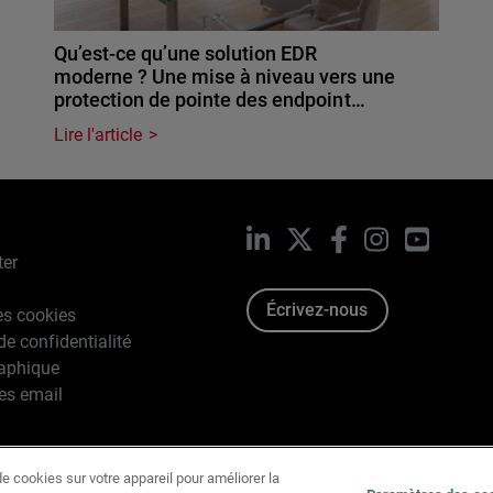
Qu’est-ce qu’une solution EDR
moderne ? Une mise à niveau vers une
protection de pointe des endpoint…
Lire l'article
LinkedIn
X
Facebook
Instagram
YouTub
ter
Écrivez-nous
es cookies
de confidentialité
raphique
es email
e cookies sur votre appareil pour améliorer la
996-2026 WatchGuard Technologies, Inc. Tous droits réservés.