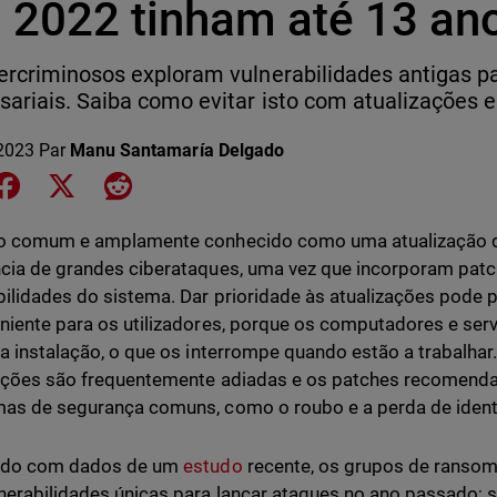
 2022 tinham até 13 an
ercriminosos exploram vulnerabilidades antigas p
ariais. Saiba como evitar isto com atualizações e
2023
Par
Manu Santamaría Delgado
e on LinkedIn
Share on Facebook
Share on X
Share on Reddit
ão comum e amplamente conhecido como uma atualização d
cia de grandes ciberataques, uma vez que incorporam pat
bilidades do sistema. Dar prioridade às atualizações pode 
niente para os utilizadores, porque os computadores e serv
 a instalação, o que os interrompe quando estão a trabalhar.
ações são frequentemente adiadas e os patches recomenda
as de segurança comuns, como o roubo e a perda de ident
rdo com dados de um
estudo
recente, os grupos de ransom
nerabilidades únicas para lançar ataques no ano passado