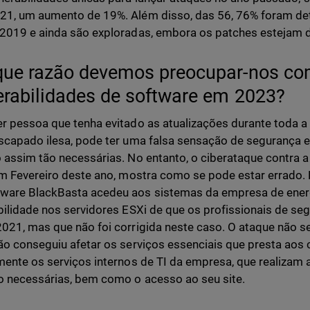
1, um aumento de 19%. Além disso, das 56, 76% foram dete
2019 e ainda são exploradas, embora os patches estejam d
que razão devemos preocupar-nos co
erabilidades de software em 2023?
r pessoa que tenha evitado as atualizações durante toda a s
scapado ilesa, pode ter uma falsa sensação de segurança e
 assim tão necessárias. No entanto, o ciberataque contra 
em Fevereiro deste ano, mostra como se pode estar errado. 
are BlackBasta acedeu aos sistemas da empresa de energ
bilidade nos servidores ESXi de que os profissionais de s
021, mas que não foi corrigida neste caso. O ataque não s
ão conseguiu afetar os serviços essenciais que presta aos 
mente os serviços internos de TI da empresa, que realizam a
o necessárias, bem como o acesso ao seu site.