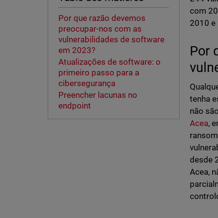
com 202
Por que razão devemos
2010 e 
preocupar-nos com as
vulnerabilidades de software
Por 
em 2023?
Atualizações de software: o
vuln
primeiro passo para a
cibersegurança
Qualque
Preencher lacunas no
tenha e
endpoint
não são
Acea
, 
ransomw
vulnera
desde 2
Acea, n
parcial
control