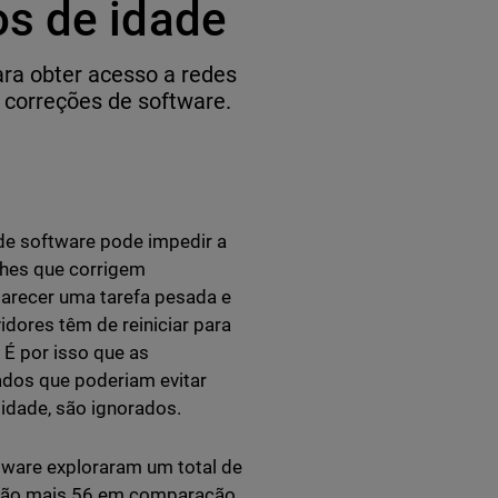
os de idade
ara obter acesso a redes
 correções de software.
e software pode impedir a
ches que corrigem
parecer uma tarefa pesada e
idores têm de reiniciar para
 É por isso que as
dos que poderiam evitar
idade, são ignorados.
ware exploraram um total de
; são mais 56 em comparação