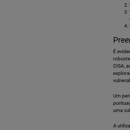
Pree
É evide
robuste
CISA, a
explora
vulnera
Um peri
pontua
uma vul
A utili