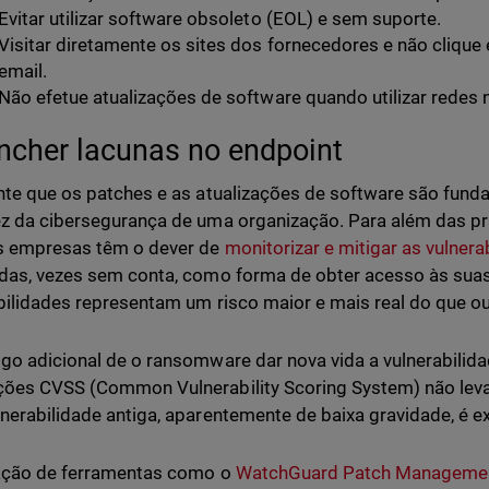
Evitar utilizar software obsoleto (EOL) e sem suporte.
Visitar diretamente os sites dos fornecedores e não clique
email.
Não efetue atualizações de software quando utilizar redes 
ncher lacunas no endpoint
nte que os patches e as atualizações de software são funda
z da cibersegurança de uma organização. Para além das p
s empresas têm o dever de
monitorizar e mitigar as vulner
das, vezes sem conta, como forma de obter acesso às suas 
bilidades representam um risco maior e mais real do que o
go adicional de o ransomware dar nova vida a vulnerabilid
ções CVSS (Common Vulnerability Scoring System) não lev
nerabilidade antiga, aparentemente de baixa gravidade, é e
zação de ferramentas como o
WatchGuard Patch Manageme