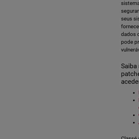
sistema
seguran
seus si
fornece
dados q
pode pr
vulnerá
Saiba 
patch
acede
Classé 