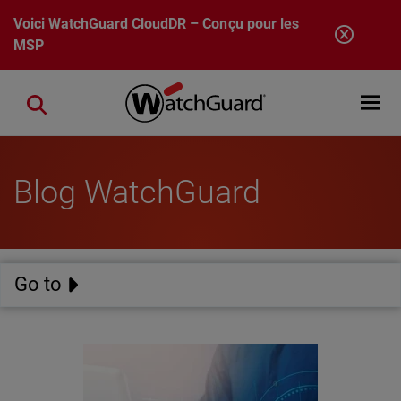
Aller au contenu principal
Voici
WatchGuard CloudDR
– Conçu pour les
MSP
Open mobi
Close search
Blog WatchGuard
Go to