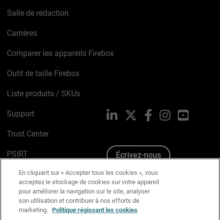
Salle de rédaction
Carrières
Comparer les appareils Firebox
Outil de taille Firebox
Liste produits / SKUs
Support
LinkedIn
X
Facebook
Instagram
YouTube
Trust Center
PSIRT
Écrivez-nous
En cliquant sur « Accepter tous les cookies », vous
Avis sur les cookies
acceptez le stockage de cookies sur votre appareil
pour améliorer la navigation sur le site, analyser
Politique de confidentialité
son utilisation et contribuer à nos efforts de
marketing.
Politique régissant les cookies
Charte Graphique