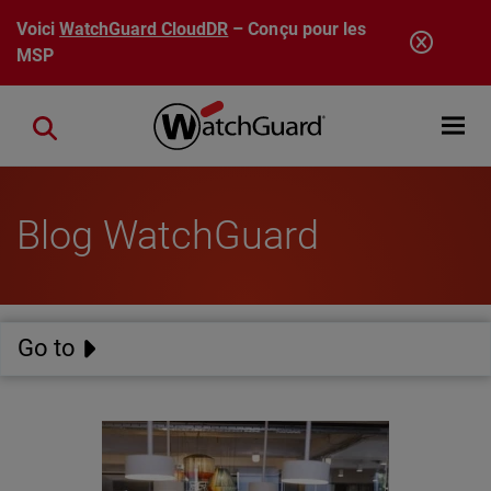
Aller au contenu principal
Voici
WatchGuard CloudDR
– Conçu pour les
MSP
Open mobi
Close search
Blog WatchGuard
Go to