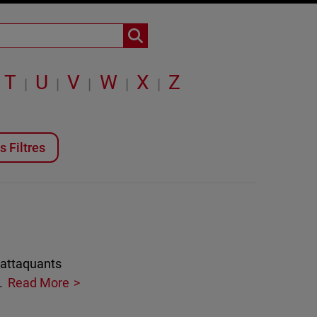
T
U
V
W
X
Z
|
|
|
|
|
s Filtres
 attaquants
.
Read More