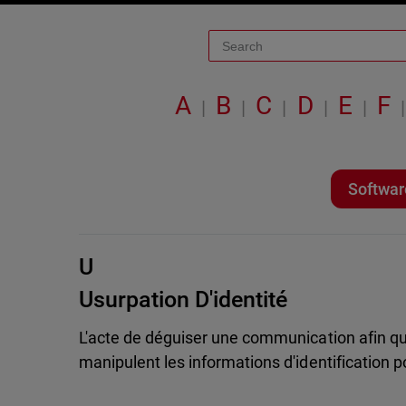
A
B
C
D
E
F
|
|
|
|
|
|
Softwar
U
Usurpation D'identité
L'acte de déguiser une communication afin qu'
manipulent les informations d'identification p