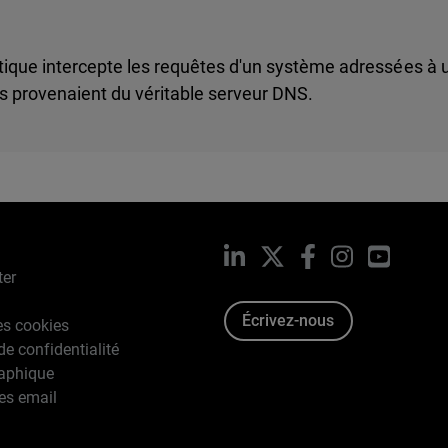
tique intercepte les requêtes d'un système adressées à 
s provenaient du véritable serveur DNS.
LinkedIn
X
Facebook
Instagram
YouTub
ter
Écrivez-nous
es cookies
de confidentialité
raphique
es email