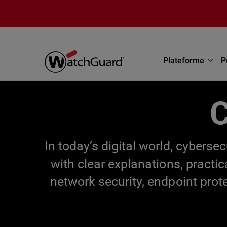
Aller au contenu principal
Plateforme
P
C
In today’s digital world, cybers
with clear explanations, practi
network security, endpoint prot