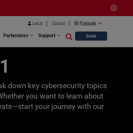
Log In
Contact
Français
Partenaires
Support
Close search
Essai
01
eak down key cybersecurity topics
 Whether you want to learn about
eats—start your journey with our