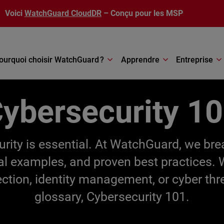
Voici
WatchGuard CloudDR
– Conçu pour les MSP
ourquoi choisir WatchGuard ?
Apprendre
Entreprise
ybersecurity 1
ecurity is essential. At WatchGuard, we br
cal examples, and proven best practices.
ection, identity management, or cyber thr
glossary, Cybersecurity 101.