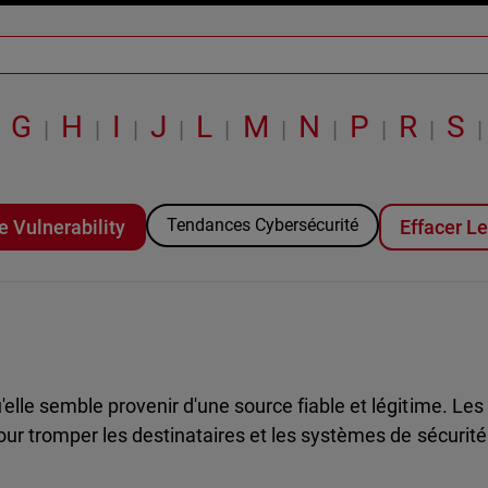
G
H
I
J
L
M
N
P
R
S
|
|
|
|
|
|
|
|
|
|
Tendances Cybersécurité
e Vulnerability
Effacer Le
elle semble provenir d'une source fiable et légitime. Les
our tromper les destinataires et les systèmes de sécurité