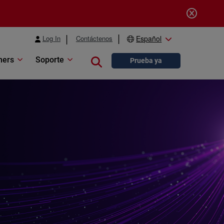
Log In
Contáctenos
Español
ners
Soporte
Close search
Prueba ya