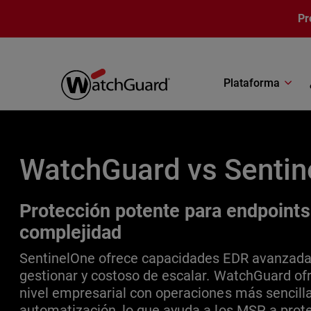
Pasar al contenido principal
Pr
Plataforma
WatchGuard vs Sentin
Protección potente para endpoints
complejidad
SentinelOne ofrece capacidades EDR avanzadas,
gestionar y costoso de escalar. WatchGuard of
nivel empresarial con operaciones más sencill
automatización, lo que ayuda a los MSP a pro