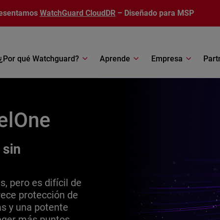
esentamos
WatchGuard CloudDR
– Diseñado para MSP
¿Por qué Watchguard?
Aprende
Empresa
Part
elOne
 sin
 pero es difícil de
rece protección de
as y una potente
teger más puntos