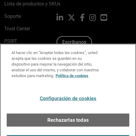
Lista de productos y SKUs
Soporte
LinkedIn
X
Facebook
Instagram
YouTube
Trust Center
PSIRT
Escríbanos
Al hacer clic en “Aceptar todas las cookies”, usted
Política de cookies
acepta que las cookies se guarden en su
dispositivo para mejorar la navegación del sitio,
Política de privacidad
analizar el uso del mismo, y colaborar con nuestros
estudios para marketing.
Política de cookies
Kit de medios y marca
Preferencias de correo
Configuración de cookies
Español
Rechazarlas todas
Copyright © 1996-2026 WatchGuard Technologies, Inc.