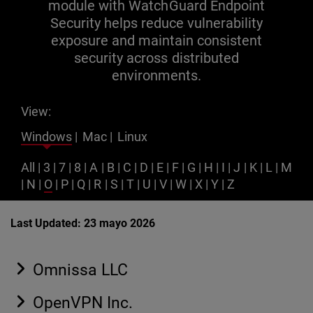
module with WatchGuard Endpoint
Security helps reduce vulnerability
exposure and maintain consistent
security across distributed
environments.
View:
Windows
|
Mac
|
Linux
All
|
3
|
7
|
8
|
A
|
B
|
C
|
D
|
E
|
F
|
G
|
H
|
I
|
J
|
K
|
L
|
M
|
N
|
O
|
P
|
Q
|
R
|
S
|
T
|
U
|
V
|
W
|
X
|
Y
|
Z
Last Updated: 23 mayo 2026
Omnissa LLC
OpenVPN Inc.