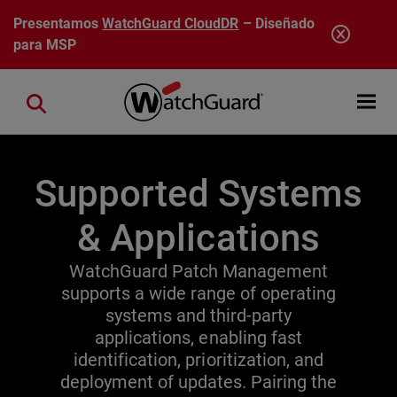
Pasar al contenido principal
Presentamos
WatchGuard CloudDR
– Diseñado
para MSP
Open mobi
Close search
Supported Systems
& Applications
WatchGuard Patch Management
supports a wide range of operating
systems and third-party
applications, enabling fast
identification, prioritization, and
deployment of updates. Pairing the