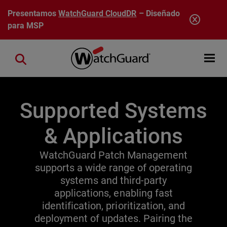
Pasar al contenido principal
Presentamos
WatchGuard CloudDR
– Diseñado
para MSP
Open mobi
Close search
Supported Systems
& Applications
WatchGuard Patch Management
supports a wide range of operating
systems and third-party
applications, enabling fast
identification, prioritization, and
deployment of updates. Pairing the