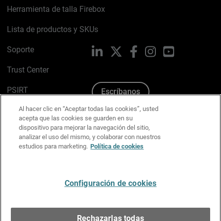
Herramienta de talla Firebox
Lista de productos y SKUs
Soporte
LinkedIn
X
Facebook
Instagram
YouTube
Trust Center
PSIRT
Escríbanos
Al hacer clic en “Aceptar todas las cookies”, usted
Política de cookies
acepta que las cookies se guarden en su
dispositivo para mejorar la navegación del sitio,
Política de privacidad
analizar el uso del mismo, y colaborar con nuestros
estudios para marketing.
Política de cookies
Kit de medios y marca
Preferencias de correo
Configuración de cookies
Español
Rechazarlas todas