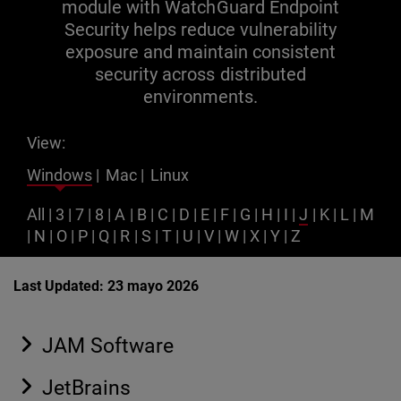
module with WatchGuard Endpoint
Security helps reduce vulnerability
exposure and maintain consistent
security across distributed
environments.
View:
Windows
|
Mac
|
Linux
All
|
3
|
7
|
8
|
A
|
B
|
C
|
D
|
E
|
F
|
G
|
H
|
I
|
J
|
K
|
L
|
M
|
N
|
O
|
P
|
Q
|
R
|
S
|
T
|
U
|
V
|
W
|
X
|
Y
|
Z
Last Updated: 23 mayo 2026
JAM Software
JetBrains