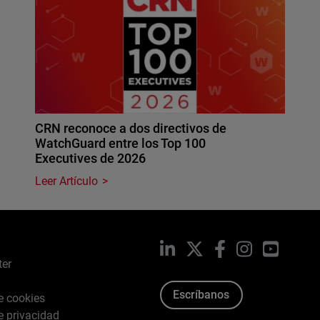
CRN reconoce a dos directivos de
WatchGuard entre los Top 100
Executives de 2026
Leer Artículo
LinkedIn
X
Facebook
Instagram
YouTub
ter
Escríbanos
de cookies
de privacidad