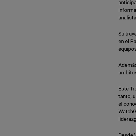
anticip
informa
analista
Su tray
en el P
equipos
Además,
ámbitos
Este Tr
tanto, 
el cono
WatchGu
lideraz
Desde W