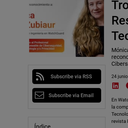
Tr
Re
Te
Mónica
recono
Cibers
Subscribe via RSS
24 juni
Shar
Subscribe via Email
En Watc
la comp
Tecnolo
revista
Índice