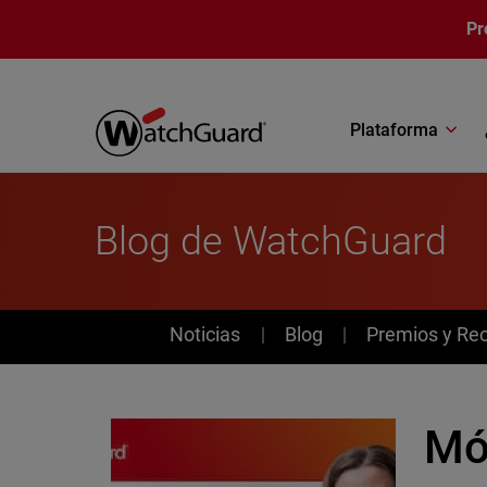
Pasar al contenido principal
Pr
Plataforma
Blog de WatchGuard
News
Noticias
Blog
Premios y Re
Mó