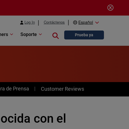
Log In
Contáctenos
Español
ners
Soporte
Close search
Prueba ya
ra de Prensa
Customer Reviews
ocida con el