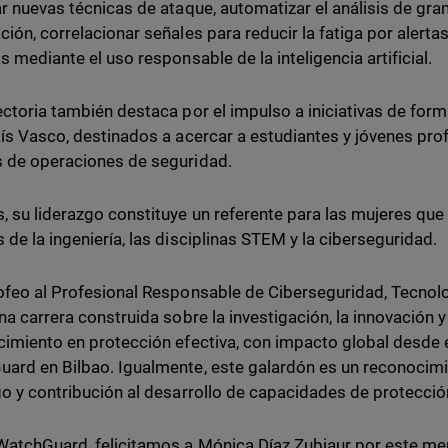
ar nuevas técnicas de ataque, automatizar el análisis de g
ción, correlacionar señales para reducir la fatiga por alertas
s mediante el uso responsable de la inteligencia artificial.
ectoria también destaca por el impulso a iniciativas de fo
aís Vasco, destinados a acercar a estudiantes y jóvenes profe
 de operaciones de seguridad.
 su liderazgo constituye un referente para las mujeres que 
 de la ingeniería, las disciplinas STEM y la ciberseguridad.
ofeo al Profesional Responsable de Ciberseguridad, Tecnolo
una carrera construida sobre la investigación, la innovación
cimiento en protección efectiva, con impacto global desde 
ard en Bilbao. Igualmente, este galardón es un reconocimi
go y contribución al desarrollo de capacidades de protecci
atchGuard, felicitamos a Mónica Díaz Zubiaur por este me