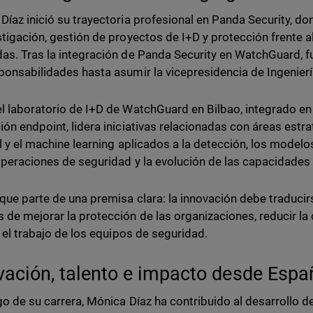
Díaz inició su trayectoria profesional en Panda Security, do
stigación, gestión de proyectos de I+D y protección frente 
as. Tras la integración de Panda Security en WatchGuard,
ponsabilidades hasta asumir la vicepresidencia de Ingenier
l laboratorio de I+D de WatchGuard en Bilbao, integrado en 
ión endpoint, lidera iniciativas relacionadas con áreas estr
ial y el machine learning aplicados a la detección, los model
operaciones de seguridad y la evolución de las capacidade
que parte de una premisa clara: la innovación debe traducir
 de mejorar la protección de las organizaciones, reducir la
r el trabajo de los equipos de seguridad.
vación, talento e impacto desde Espa
rgo de su carrera, Mónica Díaz ha contribuido al desarrollo 