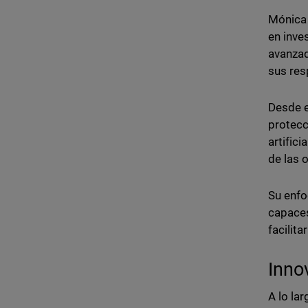
Mónica 
en inve
avanzad
sus res
Desde e
protecc
artific
de las 
Su enfo
capaces
facilita
Inno
A lo la