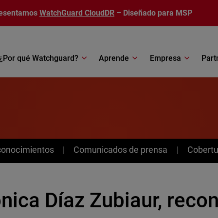
esentamos
WatchGuard CloudDR
– Diseñado para MSP
¿Por qué Watchguard?
Aprende
Empresa
Part
conocimientos
Comunicados de prensa
Cobertu
nica Díaz Zubiaur, recon