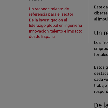
Este ga
Un reconocimiento de
ciberse
referencia para el sector
al impu
De la investigación al
liderazgo global en ingeniería
Innovación, talento e impacto
Un r
desde España
Los Tro
empresa
fortale
Estos g
destaca
cada ve
trabajo
respond
De l