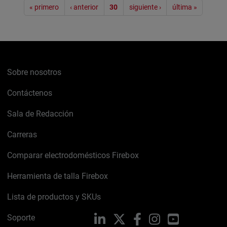
Paginación
« primero
‹ anterior
30
siguiente ›
última »
Sobre nosotros
Contáctenos
Sala de Redacción
Carreras
Comparar electrodomésticos Firebox
Herramienta de talla Firebox
Lista de productos y SKUs
Soporte
LinkedIn
X
Facebook
Instagram
YouTube