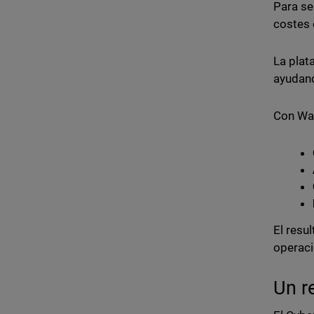
Para se
costes 
La plat
ayudand
Con Wa
El resu
operac
Un r