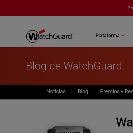
Pasar al contenido principal
Pr
Plataforma
Blog de WatchGuard
News
Noticias
Blog
Premios y Re
Wa