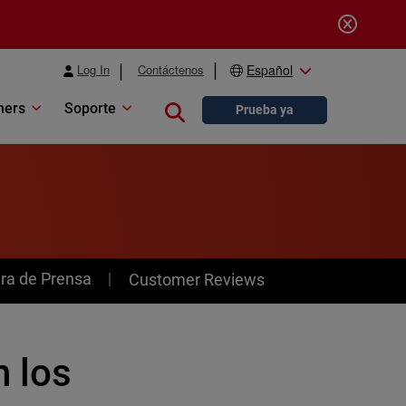
Log In
Contáctenos
Español
ners
Soporte
Close search
Prueba ya
ra de Prensa
Customer Reviews
 los