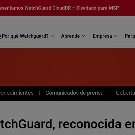
esentamos
WatchGuard CloudDR
– Diseñado para MSP
¿Por qué Watchguard?
Aprende
Empresa
Part
conocimientos
Comunicados de prensa
Cobertu
tchGuard, reconocida en