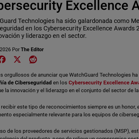
bersecurity Excellence
Guard Technologies ha sido galardonada como Me
eguridad en los Cybersecurity Excellence Awards 
ovación y liderazgo en el sector.
 2026
Por
The Editor
e on LinkedIn
Share on Facebook
Share on X
Share on Reddit
s orgullosos de anunciar que WatchGuard Technologies h
ía de Ciberseguridad
en los
Cybersecurity Excellence Aw
ue la innovación y el liderazgo en el conjunto del sector de l
recibir este tipo de reconocimientos siempre es un honor,
nto especialmente relevante para los equipos de ciberseg
aso de los proveedores de servicios gestionados (MSP), es
xcelencia del producto, pone de relieve un compromiso sost