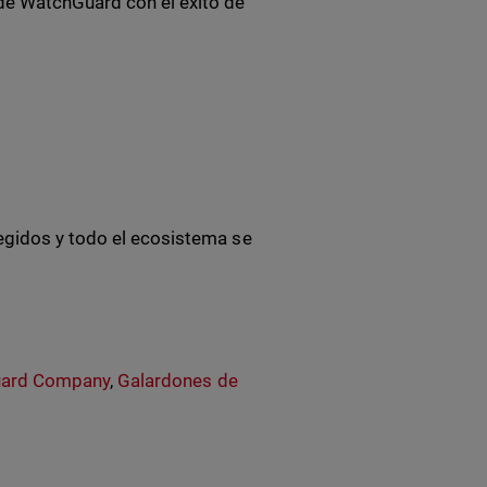
de WatchGuard con el éxito de
egidos y todo el ecosistema se
ard Company
,
Galardones de