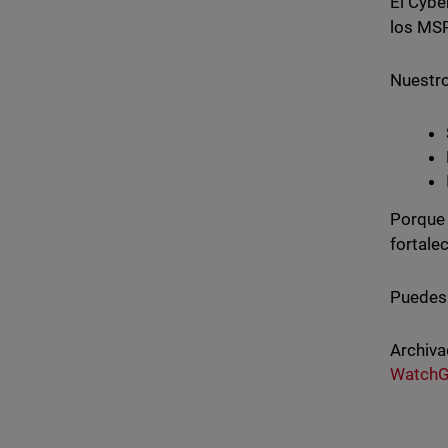
El Cybe
los MSP
Nuestro
Porque 
fortalec
Puedes
Archiva
WatchG