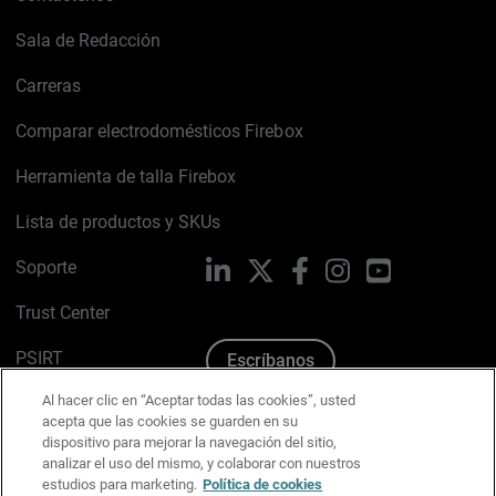
Sala de Redacción
Carreras
Comparar electrodomésticos Firebox
Herramienta de talla Firebox
Lista de productos y SKUs
Soporte
LinkedIn
X
Facebook
Instagram
YouTube
Trust Center
PSIRT
Escríbanos
Al hacer clic en “Aceptar todas las cookies”, usted
Política de cookies
acepta que las cookies se guarden en su
dispositivo para mejorar la navegación del sitio,
Política de privacidad
analizar el uso del mismo, y colaborar con nuestros
estudios para marketing.
Política de cookies
Kit de medios y marca