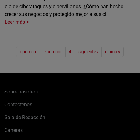
ola de ciberataques y cibervillanos. ¿Cómo han hecho
crecer sus negocios y protegido mejor a sus cli
Leer más
Paginación
« primero
‹ anterior
4
siguiente ›
última »
Sobre nosotros
Contáctenos
Sala de Redacción
Carreras