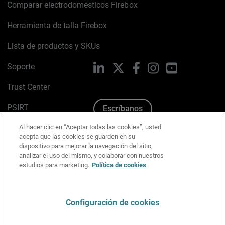
Comparar electrodomésticos Firebox
Herramienta de talla Firebox
Lista de productos y SKUs
Soporte
LinkedIn
X
Facebook
Instagram
YouTube
Trust Center
PSIRT
Escríbanos
Al hacer clic en “Aceptar todas las cookies”, usted
Política de cookies
acepta que las cookies se guarden en su
dispositivo para mejorar la navegación del sitio,
Política de privacidad
analizar el uso del mismo, y colaborar con nuestros
estudios para marketing.
Política de cookies
Kit de medios y marca
Preferencias de correo
Configuración de cookies