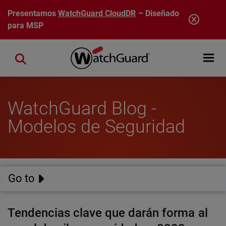
Pasar al contenido principal
Presentamos
WatchGuard CloudDR
– Diseñado
para MSP
Open mobi
Close search
WatchGuard Blog -
Modelos de Seguridad
Go to
Tendencias clave que darán forma al