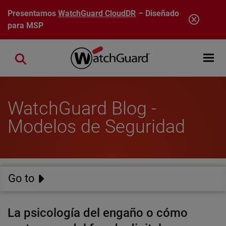
Pasar al contenido principal
Presentamos
WatchGuard CloudDR
– Diseñado
para MSP
Open mobi
Close search
WatchGuard Blog -
Modelos de Seguridad
Go to
La psicología del engaño o cómo