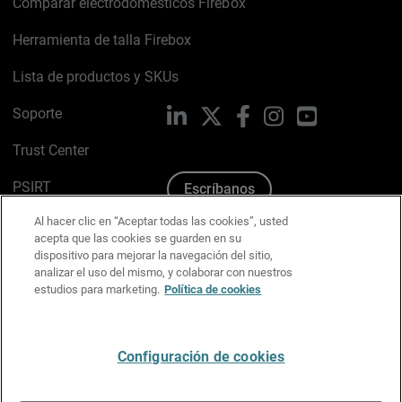
Comparar electrodomésticos Firebox
Herramienta de talla Firebox
Lista de productos y SKUs
Soporte
LinkedIn
X
Facebook
Instagram
YouTube
Trust Center
PSIRT
Escríbanos
Al hacer clic en “Aceptar todas las cookies”, usted
Política de cookies
acepta que las cookies se guarden en su
dispositivo para mejorar la navegación del sitio,
Política de privacidad
analizar el uso del mismo, y colaborar con nuestros
estudios para marketing.
Política de cookies
Kit de medios y marca
Preferencias de correo
Configuración de cookies