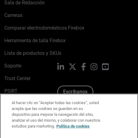
Sala de Redacción
Carreras
Comparar electrodomésticos Firebox
Herramienta de talla Firebox
Lista de productos y SKUs
Soporte
LinkedIn
X
Facebook
Instagram
YouTube
Trust Center
PSIRT
Escríbanos
Al hacer clic en “Aceptar todas las cookies”, usted
Política de cookies
acepta que las cookies se guarden en su
dispositivo para mejorar la navegación del sitio,
Política de privacidad
analizar el uso del mismo, y colaborar con nuestros
estudios para marketing.
Política de cookies
Kit de medios y marca