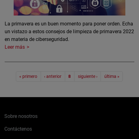
La primavera es un buen momento para poner orden. Echa
un vistazo a estos consejos de limpieza de primavera 2022
en materia de ciberseguridad.
Leer más
Paginación
« primero
‹ anterior
8
siguiente ›
última »
Sobre nosotros
Contáctenos