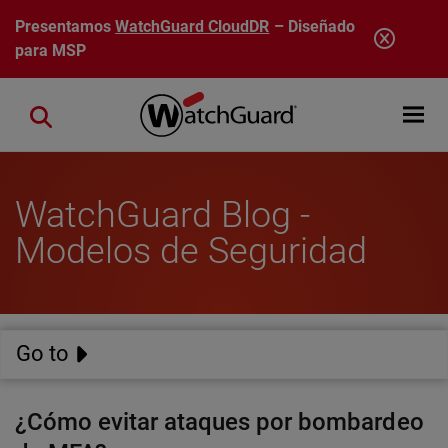
Pasar al contenido principal
Presentamos
WatchGuard CloudDR
– Diseñado
para MSP
Open mobi
Close search
WatchGuard Blog -
Modelos de Seguridad
Go to
¿Cómo evitar ataques por bombardeo