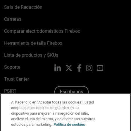
Sala de Redacción
Carreras
Comparar electrodomésticos Firebox
Herramienta de talla Firebox
Lista de productos y SKUs
Soporte
LinkedIn
X
Facebook
Instagram
YouTube
Trust Center
PSIRT
Escríbanos
Al hacer clic en “Aceptar todas las cookies”, usted
Política de cookies
acepta que las cookies se guarden en su
dispositivo para mejorar la navegación del sitio,
Política de privacidad
analizar el uso del mismo, y colaborar con nuestros
estudios para marketing.
Política de cookies
Kit de medios y marca