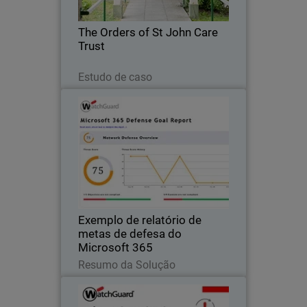
nuvem, mantendo uma detecção
robusta de ameaças.
The Orders of St John Care
Trust
Leia agora
Estudo de caso
Exemplo de relatório de metas
Thumbnail
de defesa do Microsoft 365
Body
Relatório de exemplo do Microsoft 365
incluindo exemplos de ameaças e riscos
de uso de arquivos e usuários
anônimos.
Exemplo de relatório de
metas de defesa do
Microsoft 365
Leia agora
Resumo da Solução
ThreatSync SaaS