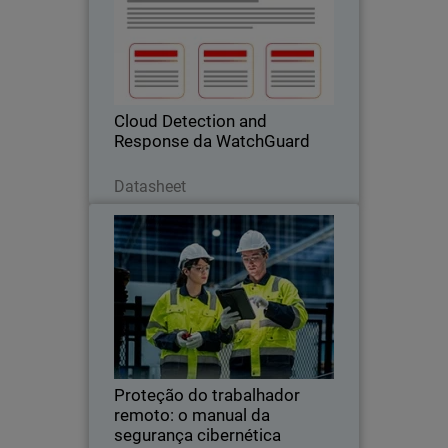
Interrompa os riscos na nuvem onde
eles começam – antes que se tornem
um incidente.
Cloud Detection and
Response da WatchGuard
Baixe agora
Datasheet
Proteção do trabalhador
Thumbnail
remoto: o manual da segurança
cibernética industrial
Body
A indústria e a construção são alvos
importantes para os hackers.
Simplifique a sua segurança e proteja
cada conexão do chão de fábrica com o
WatchGuard FireCloud.
Proteção do trabalhador
remoto: o manual da
segurança cibernética
Leia agora