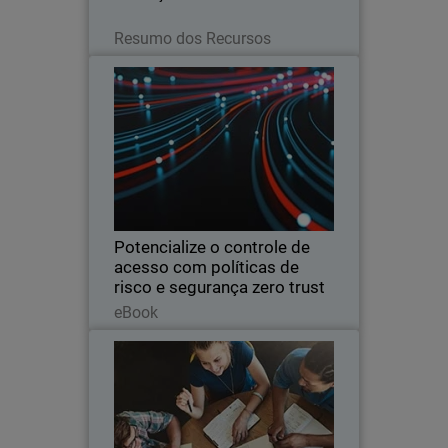
Leia agora
Resumo dos Recursos
Potencialize o controle de
Thumbnail
acesso com políticas de risco e
segurança zero trust
Body
A habilitação de uma estrutura de
riscos zero trust melhora a segurança e
a experiência dos usuários priorizando
a proteção de recursos com base no
risco e no tipo de usuário.
Potencialize o controle de
acesso com políticas de
risco e segurança zero trust
Leia agora
eBook
Viabilização do aprendizado
Thumbnail
seguro no ensino superior
Body
Conheça as práticas de segurança que
podem ajudar as escolas a viabilizar