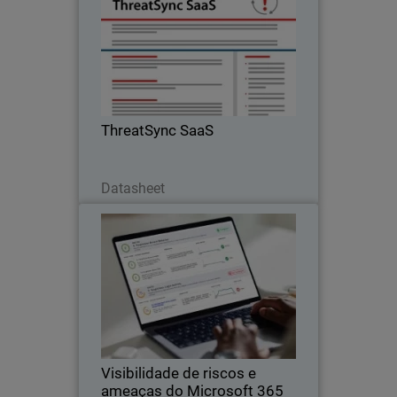
Detecção e resposta a ameaças de
nuvem e SaaS
ThreatSync SaaS
Baixe agora
Datasheet
Visibilidade de riscos e
Thumbnail
ameaças do Microsoft 365
Body
Conheça os recursos de visibilidade de
riscos e ameaças do ThreatSync+ SaaS
para seus ambientes Microsoft 365.
Visibilidade de riscos e
ameaças do Microsoft 365