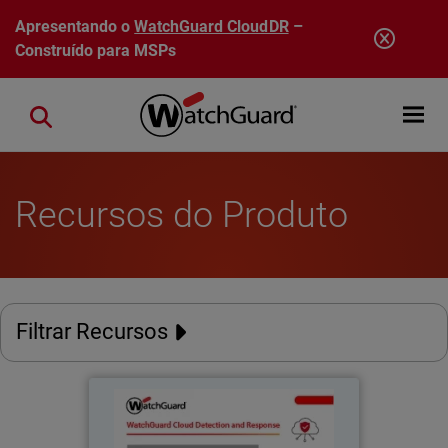
Pular para o conteúdo principal
Apresentando o
WatchGuard CloudDR
–
Construído para MSPs
Open mobi
Close search
Recursos do Produto
Filtrar Recursos
Cloud Detection and Response
da WatchGuard