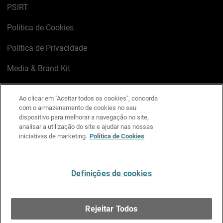
PSIRT
Política de Cookies
Política de Privacidade
Media & Brand Kit
Gerenciar preferências de e-mail
Ao clicar em "Aceitar todos os cookies", concorda
com o armazenamento de cookies no seu
LinkedIn
X
Facebook
Instagram
YouTube
dispositivo para melhorar a navegação no site,
analisar a utilização do site e ajudar nas nossas
iniciativas de marketing.
Política de Cookies
Escreva-nos
Definições de cookies
Português
Rejeitar Todos