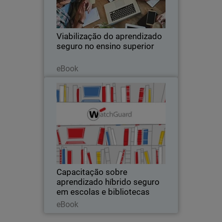
tecnologias modernas para ampliar o
acesso ao aprendizado
Viabilização do aprendizado
seguro no ensino superior
Leia agora
eBook
Capacitação sobre aprendizado
Thumbnail
híbrido seguro em escolas e
bibliotecas
Body
A abordagem de segurança na
educação é impulsionada pela
necessidade de proteger dispositivos,
dados e a privacidade do usuário.
Capacitação sobre
aprendizado híbrido seguro
em escolas e bibliotecas
Leia agora
eBook