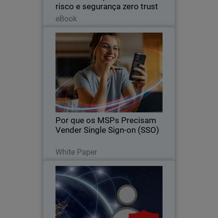
risco e segurança zero trust
Leia agora
eBook
Por que os MSPs Precisam
Thumbnail
Vender Single Sign-on (SSO)
Body
A autenticação com single sign-on pode
ajudar os MSPs a se tornarem líderes
no fornecimento de serviços de
segurança de identidade.
Por que os MSPs Precisam
Vender Single Sign-on (SSO)
Leia agora
White Paper
Principais Motivos para
Thumbnail
Comprar a Segurança de
Identidade da WatchGuard
Body
A solução AuthPoint Identity Security
inclui a nossa premiada solução de