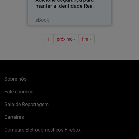
manter a Identidade Real
Leia agora
eBook
Paginação
1
próximo ›
fim »
Sobre nós
Fale conosco
Sala de Reportagem
Carreiras
Compare Eletrodomésticos Firebox