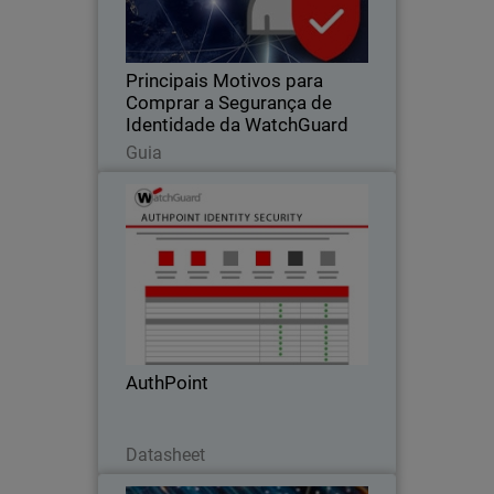
MFA, recursos avançados de geração
de senhas e cofres de senhas seguros
Principais Motivos para
Comprar a Segurança de
Identidade da WatchGuard
Leia agora
Guia
AuthPoint
Mantenha os criminosos fora de sua
rede com o AuthPoint
AuthPoint
Baixe agora
Datasheet