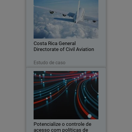
Os ataques recentes de cibersegurança
na Costa Rica motivaram o setor da
aviação a fortalecer as medidas de
segurança centradas no usuário.
Costa Rica General
Directorate of Civil Aviation
Leia agora
Estudo de caso
Potencialize o controle de
Thumbnail
acesso com políticas de risco e
segurança zero trust
Body
A habilitação de uma estrutura de
riscos zero trust melhora a segurança e
a experiência dos usuários priorizando
a proteção de recursos com base no
risco e no tipo de usuário.
Potencialize o controle de
acesso com políticas de