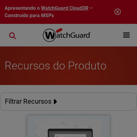
Pular para o conteúdo principal
Apresentando o
WatchGuard CloudDR
–
Construído para MSPs
Open mobi
Close search
Recursos do Produto
Filtrar Recursos
Chaves de Acesso do AuthPoint
Thumbnail