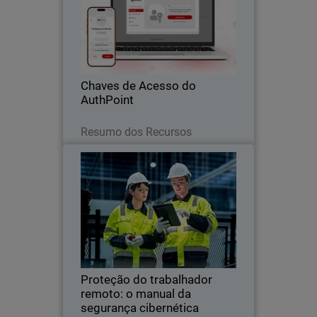
Body
Autenticação sem senha com chaves
AuthPoint para aplicações OIDC e
SAML. Impeça o roubo de credenciais e
ataques de phishing em toda a sua
plataforma SaaS.
Chaves de Acesso do
AuthPoint
Leia agora
Resumo dos Recursos
Proteção do trabalhador
Thumbnail
remoto: o manual da segurança
cibernética industrial
Body
A indústria e a construção são alvos
importantes para os hackers.
Simplifique a sua segurança e proteja
cada conexão do chão de fábrica com o
WatchGuard FireCloud.
Proteção do trabalhador
remoto: o manual da
segurança cibernética
Leia agora