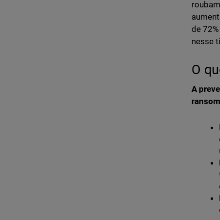
roubam
aumenta
de 72% 
nesse t
O qu
A preve
ransom