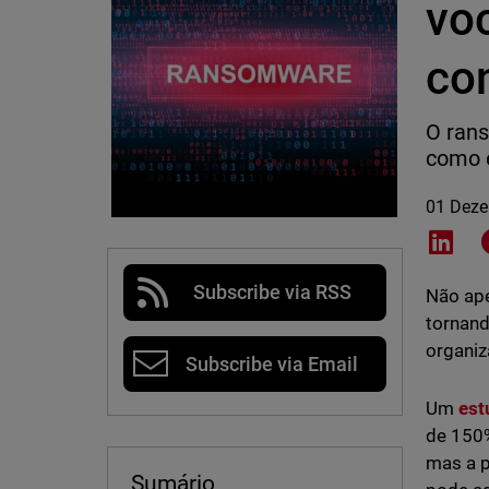
vo
con
O rans
como e
01 Dez
Shar
Subscribe via RSS
Não ap
tornand
organiz
Subscribe via Email
Um
est
de 150%
mas a p
Sumário