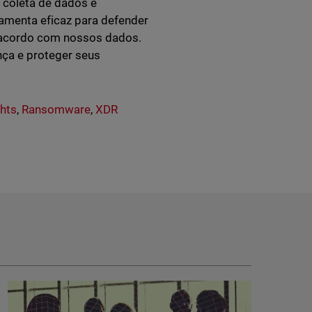
 coleta de dados e
menta eficaz para defender
e acordo com nossos dados.
nça e proteger seus
ghts
,
Ransomware
,
XDR