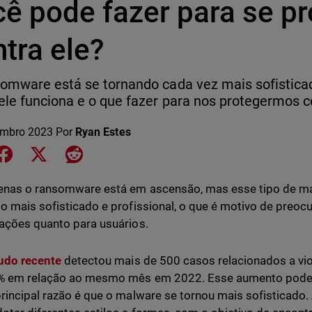
cê pode fazer para se pr
tra ele?
omware está se tornando cada vez mais sofistica
le funciona e o que fazer para nos protegermos co
embro 2023
Por
Ryan Estes
e on LinkedIn
Share on Facebook
Share on X
Share on Reddit
enas o ransomware está em ascensão, mas esse tipo de m
o mais sofisticado e profissional, o que é motivo de preoc
ações quanto para usuários.
udo recente
detectou mais de 500 casos relacionados a v
 em relação ao mesmo mês em 2022. Esse aumento pode ser
rincipal razão é que o malware se tornou mais sofisticado