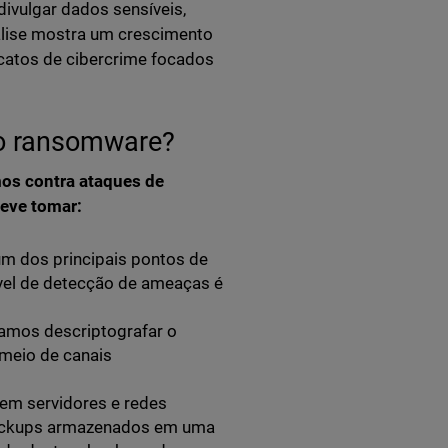
vulgar dados sensíveis,
álise mostra um crescimento
catos de cibercrime focados
do ransomware?
os contra ataques de
eve tomar:
um dos principais pontos de
vel de detecção de ameaças é
mos descriptografar o
 meio de canais
em servidores e redes
 Backups armazenados em uma