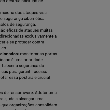
ado destrua backups de
 maioria dos ataques visa
e segurança cibernética
ocolos de segurança.
ção eficaz de ataques muitas
 direcionadas exclusivamente a
er e se proteger contra
ico.
lacionados:
monitorar as portas
iosos é uma prioridade.
ortalecer a segurança do
ticas para garantir acesso
otar essa postura é crucial
ues de ransomware. Adotar uma
ca ajuda a alcançar uma
te que organizações consolidem