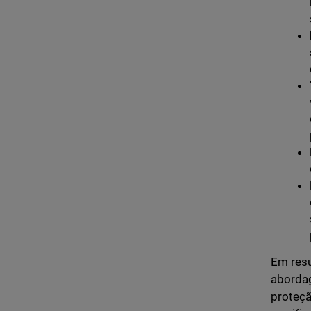
Em resu
abordag
proteçã