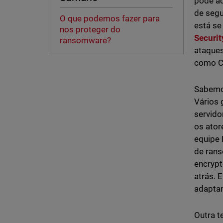
pode ad
de segu
O que podemos fazer para
está se
nos proteger do
Securit
ransomware?
ataques
como Cl
Sabemo
Vários 
servido
os ator
equipe 
de rans
encrypt
atrás. 
adaptan
Outra t