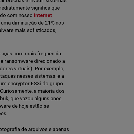
rar brechas e invadir sistemas
mediatamente significa que
cordo com nosso
Internet
ar uma diminuição de 21% nos
lware mais sofisticados,
aças com mais frequência.
de ransomware direcionado a
ores virtuais). Por exemplo,
taques nesses sistemas, e a
um encryptor ESXi do grupo
Curiosamente, a maioria dos
buk, que vazou alguns anos
ware de hoje estão se
ões.
ptografia de arquivos e apenas