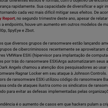
otar diferentes estilos e formas, com o objetivo de encont
rança rapidamente. Sua capacidade de diversificar e agir i
 tornando cada vez mais difícil mitigar seus efeitos. De a
y Report
, no segundo trimestre deste ano, apesar de relat
 a endpoints, houve um aumento em outros modelos de ma
0p, SpyEye e Zbot.
s que diversos grupos de ransomware estão lançando ame
grupos de cibercriminosos recentemente se aproveitaram 
res VMWare ESXi (hipervisor para implantação de computad
es por trás do ransomware ESXiArgs automatizaram seus a
Dark Angels chamou a atenção dos pesquisadores ao usar 
omware Ragnar Locker em seu ataque à Johnson Controls. 
ors de ransomware ESXi utilizou código do ransomware Ba
Essa onda de ataques ilustra como os sindicatos de ransom
do para evitar as defesas implementadas pelas organizaç
endência é o aumento de casos em que hackers pulam a cri