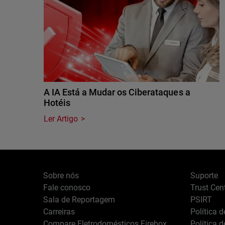
A IA Está a Mudar os Ciberataques a
Hotéis
Ler Artigo
Sobre nós
Suporte
Fale conosco
Trust Cen
Sala de Reportagem
PSIRT
Carreiras
Política 
Compare Eletrodomésticos Firebox
Política 