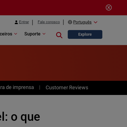
Entrar
Fale conosco
Português
ceiros
Suporte
Close search
Explore
ra de imprensa
Customer Reviews
l: o que