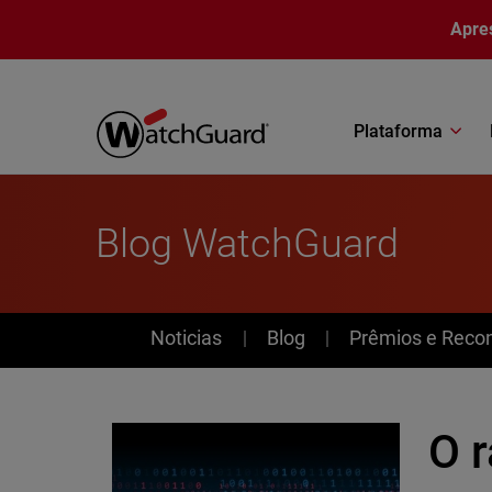
Pular para o conteúdo principal
Apre
Plataforma
Blog WatchGuard
News
Noticias
Blog
Prêmios e Reco
O 