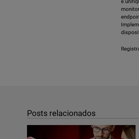
e unifi
monitor
endpoin
Impleme
disposi
Registr
Posts relacionados