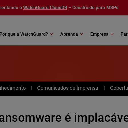
sentando o
WatchGuard CloudDR
– Construído para MSPs
Por que a WatchGuard?
Aprenda
Empresa
Par
nhecimento
Comunicados de Imprensa
Cobertu
ransomware é implacáve