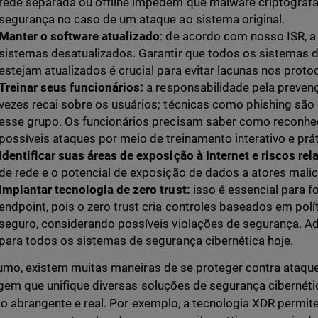
rede separada ou offline impedem que malware criptograf
segurança no caso de um ataque ao sistema original.
Manter o software atualizado
: de acordo com nosso ISR, a
sistemas desatualizados. Garantir que todos os sistemas d
estejam atualizados é crucial para evitar lacunas nos prot
Treinar seus funcionários:
a responsabilidade pela preven
vezes recai sobre os usuários; técnicas como phishing são
esse grupo. Os funcionários precisam saber como reconhec
possíveis ataques por meio de treinamento interativo e prát
Identificar suas áreas de exposição à Internet e riscos re
de rede e o potencial de exposição de dados a atores malic
Implantar tecnologia de zero trust:
isso é essencial para f
endpoint, pois o zero trust cria controles baseados em polí
seguro, considerando possíveis violações de segurança. Ad
para todos os sistemas de segurança cibernética hoje.
mo, existem muitas maneiras de se proteger contra ataq
em que unifique diversas soluções de segurança cibernéti
o abrangente e real. Por exemplo, a tecnologia XDR permi