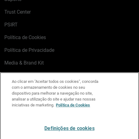
Trust Center
PSIRT
Política de Cookies
Política de Privacidade
Media & Brand Kit
Gerenciar preferências de e-mail
Ao clicar em "Aceitar todos os cookies", concorda
com o armazenamento de cookies no seu
LinkedIn
X
Facebook
Instagram
YouTube
dispositivo para melhorar a navegação no site,
analisar a utilização do site e ajudar nas nossas
iniciativas de marketing.
Política de Cookies
Escreva-nos
Definições de cookies